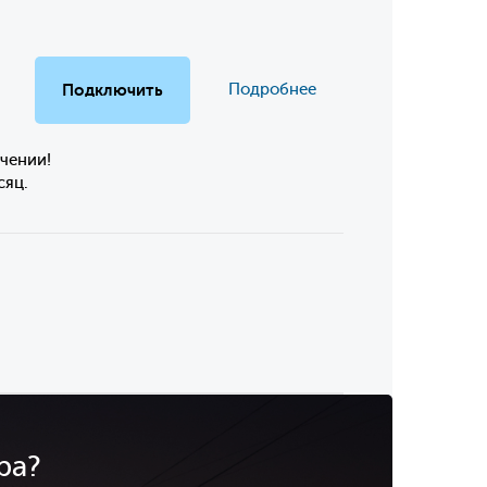
Подключить
Подробнее
чении!
сяц.
ра?