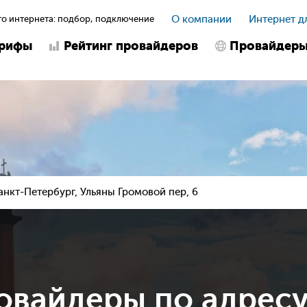
о интернета: подбор, подключение
О компании
Интернет д
арифы
Рейтинг провайдеров
Провайдер
анкт-Петербург, Ульяны Громовой пер, 6
овайдеры по адрес