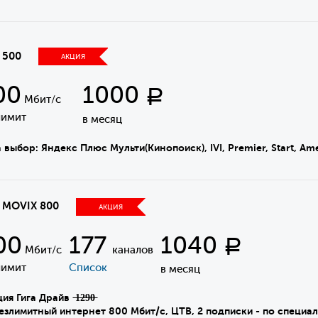
 500
АКЦИЯ
00
1000
Р
Мбит/с
лимит
в месяц
 выбор: Яндекс Плюс Мульти(Кинопоиск), IVI, Premier, Start, A
а MOVIX 800
АКЦИЯ
00
177
1040
Р
Мбит/с
каналов
лимит
Список
в месяц
я Гига Драйв ̶1̶2̶9̶0̶
имитный интернет 800 Мбит/с, ЦТВ, 2 подписки - по специал