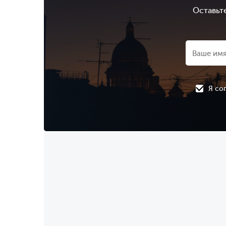
Оставьт
Я со