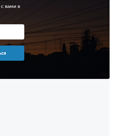
с вами в
.
ься