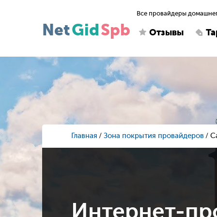
Все провайдеры домашнег
Net
Gid
Spb
Отзывы
Т
Главная
Зона покрытия провайдеров
С
Интернет-пр