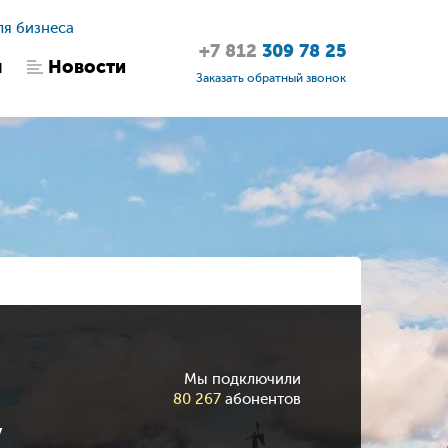
ля бизнеса
+7 812
309 78 25
ы
Новости
Заказать обратный звонок
Мы подключили
80 267
абонентов
у