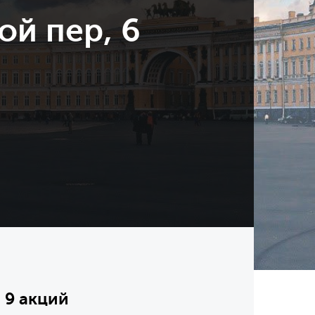
ой пер, 6
 9 акций