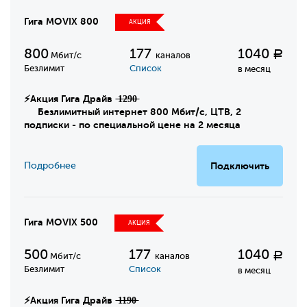
Гига MOVIX 800
АКЦИЯ
800
177
1040
Р
Мбит/с
каналов
Безлимит
Список
в месяц
⚡Акция Гига Драйв ̶1̶2̶9̶0̶
Безлимитный интернет 800 Мбит/с, ЦТВ, 2
подписки - по специальной цене на 2 месяца
Подробнее
Подключить
Гига MOVIX 500
АКЦИЯ
500
177
1040
Р
Мбит/с
каналов
Безлимит
Список
в месяц
⚡Акция Гига Драйв ̶1̶1̶9̶0̶