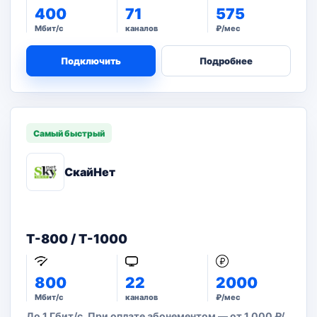
400
71
575
Мбит/с
каналов
₽/мес
Подключить
Подробнее
Самый быстрый
СкайНет
T-800 / T-1000
800
22
2000
Мбит/с
каналов
₽/мес
До 1 Гбит/с. При оплате абонементом — от 1 000 ₽/