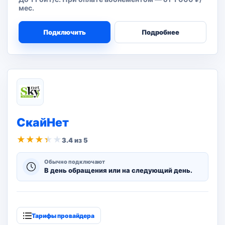
мес.
Подключить
Подробнее
СкайНет
★
★
★
★
★
3.4 из 5
Обычно подключают
В день обращения или на следующий день.
Тарифы провайдера