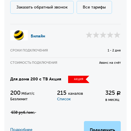
Заказать обратный звонок
Все тарифы
Билайн
СРОКИ ПОДКЛЮЧЕНИЯ
1 - 2 дня
СТОИМОСТЬ ПОДКЛЮЧЕНИЯ
Аванс на счёт
Для дома 200 с ТВ Акция
АКЦИЯ
200
215
325
Р
Мбит/с
каналов
Безлимит
Список
в месяц
̶6̶5̶0̶ ̶р̶у̶б̶.̶/̶м̶е̶с̶.̶
Подробнее
Подключить