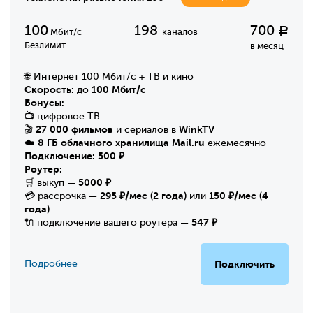
100
198
700
Р
Мбит/с
каналов
Безлимит
в месяц
🌐 Интернет 100 Мбит/с + ТВ и кино
Скорость:
100 Мбит/с
до
Бонусы:
📺 цифровое ТВ
27 000 фильмов
WinkTV
🎬
и сериалов в
8 ГБ облачного хранилища Mail.ru
☁️
ежемесячно
Подключение:
500 ₽
Роутер:
5000 ₽
🛒 выкуп —
295 ₽/мес (2 года)
150 ₽/мес (4
💳 рассрочка —
или
года)
547 ₽
🔌 подключение вашего роутера —
Подробнее
Подключить