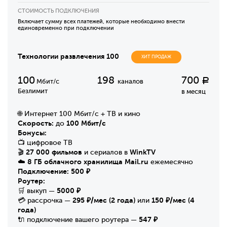
СТОИМОСТЬ ПОДКЛЮЧЕНИЯ
Включает сумму всех платежей, которые необходимо внести
единовременно при подключении
Технологии развлечения 100
ХИТ ПРОДАЖ
100
198
700
Р
Мбит/с
каналов
Безлимит
в месяц
🌐 Интернет 100 Мбит/с + ТВ и кино
Скорость:
100 Мбит/с
до
Бонусы:
📺 цифровое ТВ
27 000 фильмов
WinkTV
🎬
и сериалов в
8 ГБ облачного хранилища Mail.ru
☁️
ежемесячно
Подключение:
500 ₽
Роутер:
5000 ₽
🛒 выкуп —
295 ₽/мес (2 года)
150 ₽/мес (4
💳 рассрочка —
или
года)
547 ₽
🔌 подключение вашего роутера —