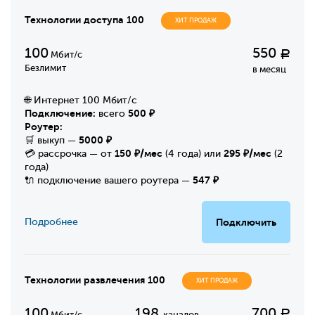
Технологии доступа 100
ХИТ ПРОДАЖ
100
550
Р
Мбит/с
Безлимит
в месяц
🌐 Интернет 100 Мбит/с
Подключение:
500 ₽
всего
Роутер:
5000 ₽
🛒 выкуп —
150 ₽/мес
295 ₽/мес
💳 рассрочка — от
(4 года) или
(2
года)
547 ₽
🔌 подключение вашего роутера —
Подробнее
Подключить
Технологии развлечения 100
ХИТ ПРОДАЖ
100
198
700
Р
Мбит/с
каналов