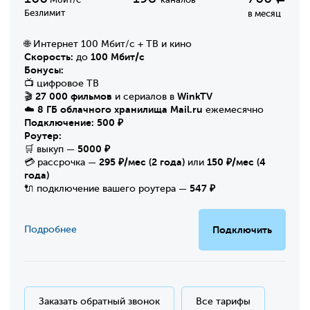
Безлимит
в месяц
🌐 Интернет 100 Мбит/с + ТВ и кино
Скорость:
100 Мбит/с
до
Бонусы:
📺 цифровое ТВ
27 000 фильмов
WinkTV
🎬
и сериалов в
8 ГБ облачного хранилища Mail.ru
☁️
ежемесячно
Подключение:
500 ₽
Роутер:
5000 ₽
🛒 выкуп —
295 ₽/мес (2 года)
150 ₽/мес (4
💳 рассрочка —
или
года)
547 ₽
🔌 подключение вашего роутера —
Подробнее
Подключить
Заказать обратный звонок
Все тарифы