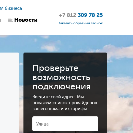
ля бизнеса
+7 812
309 78 25
ы
Новости
Заказать обратный звонок
Проверьте
возможность
подключения
Введите свой адрес. Мы
покажем список провайдеров
вашего дома и их тарифы