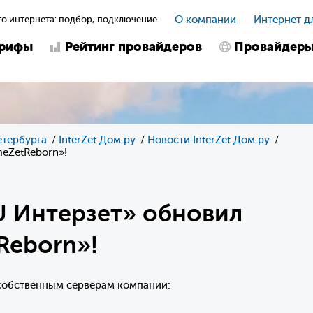
о интернета: подбор, подключение
О компании
Интернет д
арифы
Рейтинг провайдеров
Провайдер
етербурга
InterZet Дом.ру
Новости InterZet Дом.ру
eZetReborn»!
U Интерзет» обновил
Reborn»!
 собственным серверам компании: