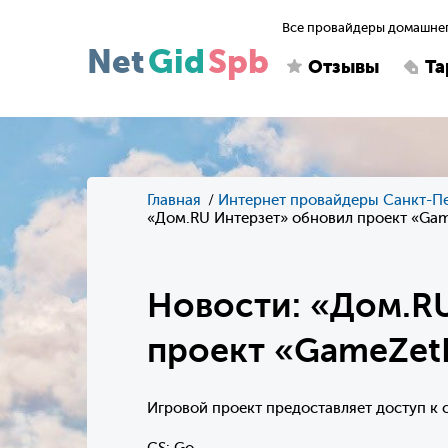
Все провайдеры домашнег
Net
Gid
Spb
Отзывы
Т
Главная
Интернет провайдеры Санкт-П
«Дом.RU Интерзет» обновил проект «Gam
Новости: «Дом.R
проект «GameZet
Игровой проект предоставляет доступ к