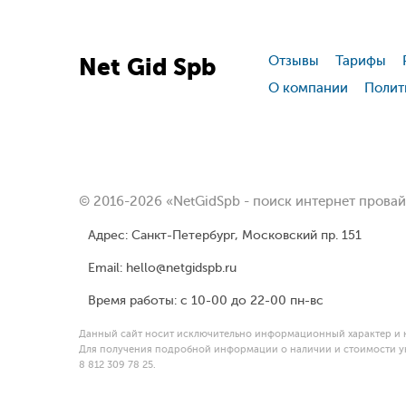
Net
Gid
Spb
Отзывы
Тарифы
О компании
Полит
© 2016-2026 «NetGidSpb - поиск интернет прова
Адрес: Санкт-Петербург, Московский пр. 151
Email: hello@netgidspb.ru
Время работы: с 10-00 до 22-00 пн-вс
Данный сайт носит исключительно информационный характер и н
Для получения подробной информации о наличии и стоимости ук
8 812 309 78 25.