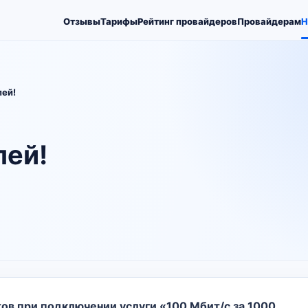
Отзывы
Тарифы
Рейтинг провайдеров
Провайдерам
Н
лей!
лей!
в при подключении услуги «100 Мбит/с за 1000