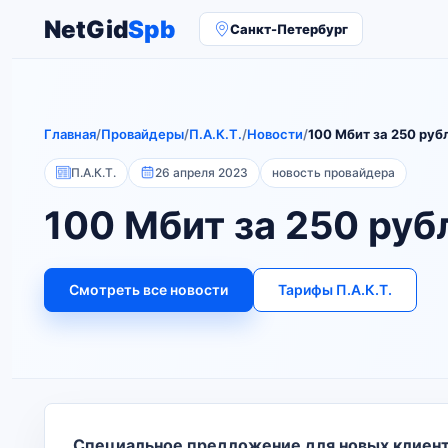
NetGid
Spb
Санкт-Петербург
Главная
/
Провайдеры
/
П.А.К.Т.
/
Новости
/
100 Мбит за 250 руб
П.А.К.Т.
26 апреля 2023
новость провайдера
100 Мбит за 250 руб
Смотреть все новости
Тарифы П.А.К.Т.
Специальное предложение для новых клиенто