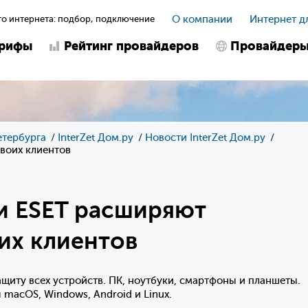
о интернета: подбор, подключение
О компании
Интернет д
арифы
Рейтинг провайдеров
Провайдер
етербурга
InterZet Дом.ру
Новости InterZet Дом.ру
воих клиентов
и ESET расширяют
их клиентов
щиту всех устройств. ПК, ноутбуки, смартфоны и планшеты.
acOS, Windows, Android и Linux.