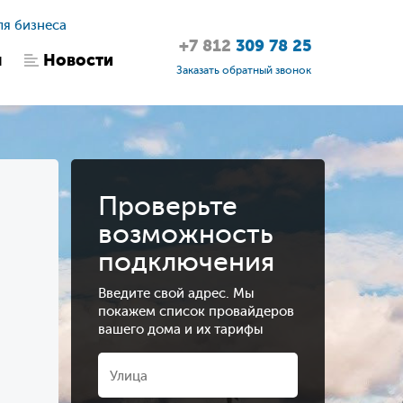
ля бизнеса
+7 812
309 78 25
ы
Новости
Заказать обратный звонок
Проверьте
возможность
подключения
Введите свой адрес. Мы
покажем список провайдеров
вашего дома и их тарифы