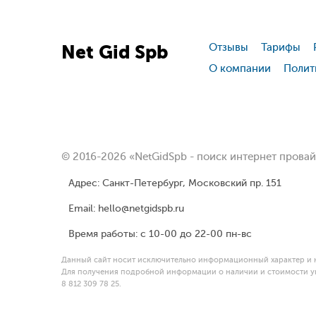
Net
Gid
Spb
Отзывы
Тарифы
О компании
Полит
© 2016-2026 «NetGidSpb - поиск интернет прова
Адрес: Санкт-Петербург, Московский пр. 151
Email: hello@netgidspb.ru
Время работы: с 10-00 до 22-00 пн-вс
Данный сайт носит исключительно информационный характер и н
Для получения подробной информации о наличии и стоимости ук
8 812 309 78 25.