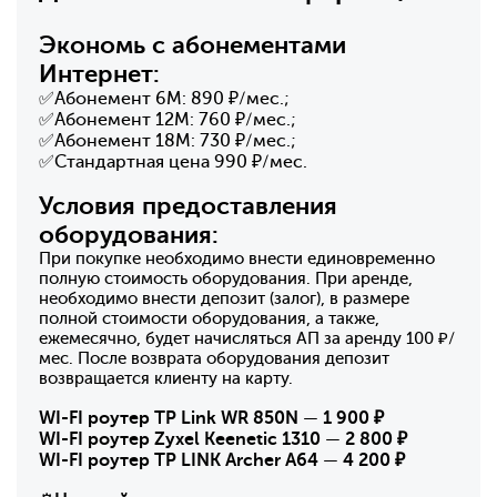
Экономь с абонементами
Интернет:
✅Абонемент 6М: 890 ₽/мес.;
✅Абонемент 12М: 760 ₽/мес.;
✅Абонемент 18М: 730 ₽/мес.;
✅Стандартная цена 990 ₽/мес.
Условия предоставления
оборудования:
При покупке необходимо внести единовременно
полную стоимость оборудования. При аренде,
необходимо внести депозит (залог), в размере
полной стоимости оборудования, а также,
ежемесячно, будет начисляться АП за аренду 100 ₽/
мес. После возврата оборудования депозит
возвращается клиенту на карту.
WI-FI роутер TP Link WR 850N
—
1 900
₽
WI-FI роутер Zyxel Keenetic 1310
—
2 800 ₽
WI-FI роутер ТP LINK Archer А64
—
4 200 ₽