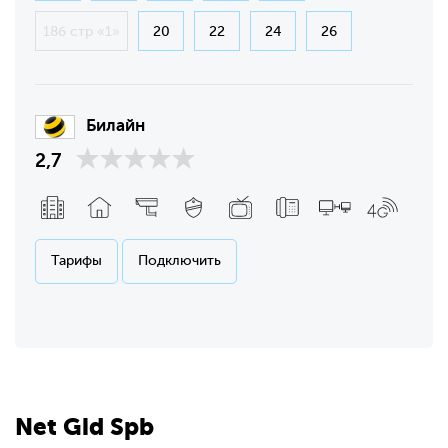
18б стр «1»
20
22
24
26
Билайн
2,7
Тарифы
Подключить
Net
Gid
Spb