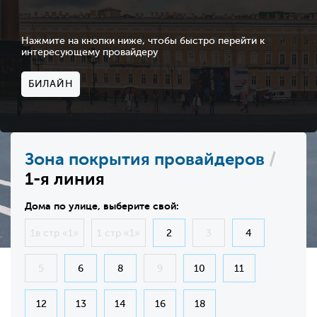
Нажмите на кнопки ниже, чтобы быстро перейти к
интересующему провайдеру
БИЛАЙН
Зона покрытия провайдеров
/
1-я линия
Дома по улице, выберите свой:
1в стр «1»
1 стр «1»
2
3
4
5
6
8
9
10
11
12
13
14
16
18