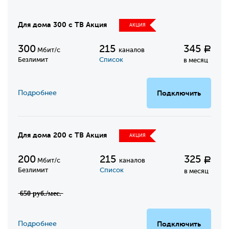
Для дома 300 с ТВ Акция
АКЦИЯ
300
215
345
Р
Мбит/с
каналов
Безлимит
Список
в месяц
Подробнее
Подключить
Для дома 200 с ТВ Акция
АКЦИЯ
200
215
325
Р
Мбит/с
каналов
Безлимит
Список
в месяц
̶6̶5̶0̶ ̶р̶у̶б̶.̶/̶м̶е̶с̶.̶
Подробнее
Подключить