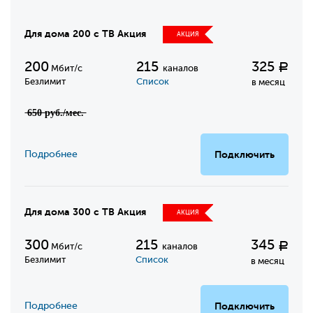
Для дома 200 с ТВ Акция
АКЦИЯ
200
215
325
Р
Мбит/с
каналов
Безлимит
Список
в месяц
̶6̶5̶0̶ ̶р̶у̶б̶.̶/̶м̶е̶с̶.̶
Подробнее
Подключить
Для дома 300 с ТВ Акция
АКЦИЯ
300
215
345
Р
Мбит/с
каналов
Безлимит
Список
в месяц
Подробнее
Подключить