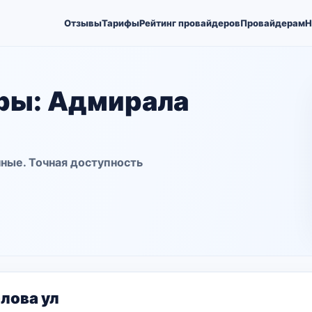
Отзывы
Тарифы
Рейтинг провайдеров
Провайдерам
Н
ры: Адмирала
ные. Точная доступность
лова ул