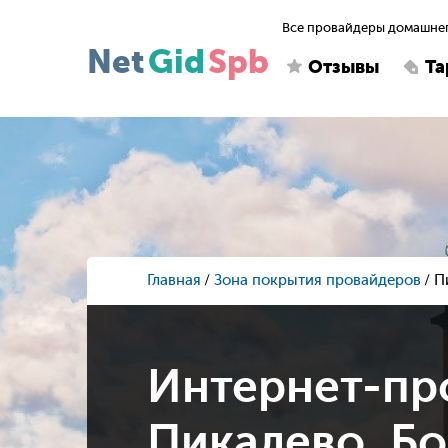
Все провайдеры домашнег
Net
Gid
Spb
Отзывы
Т
Главная
Зона покрытия провайдеров
П
Интернет-пр
Пикалево, Бо