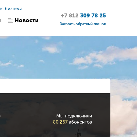
ля бизнеса
+7 812
309 78 25
ы
Новости
Заказать обратный звонок
у
Мы подключили
80 267
абонентов