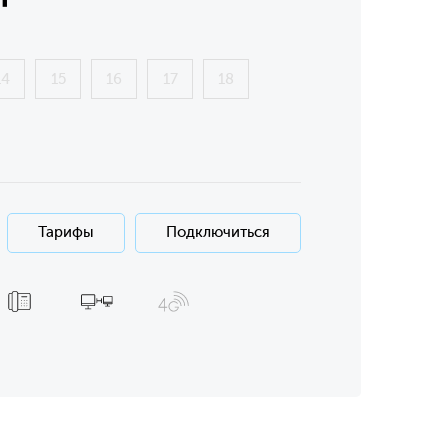
14
15
16
17
18
Тарифы
Подключиться