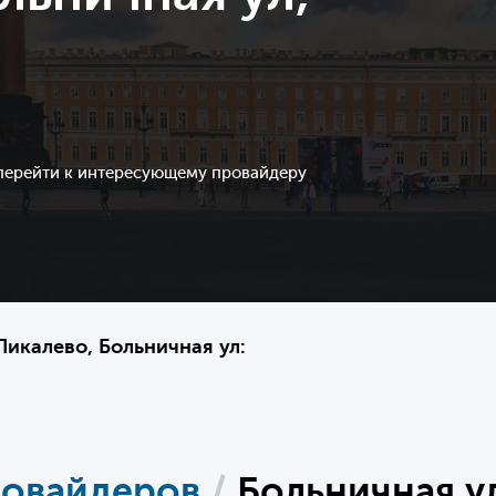
 перейти к интересующему провайдеру
икалево, Больничная ул:
ровайдеров
/
Больничная у