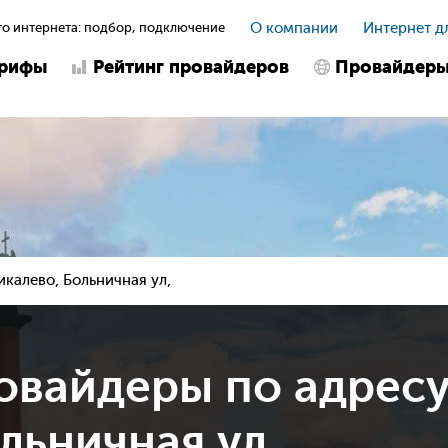
о интернета: подбор, подключение
О компании
Интернет д
арифы
Рейтинг провайдеров
Провайдер
икалево, Больничная ул,
овайдеры по адрес
льничная ул,