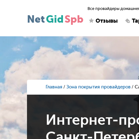
Все провайдеры домашнег
Net
Gid
Spb
Отзывы
Т
Главная
Зона покрытия провайдеров
С
Интернет-пр
Санкт-Петерб