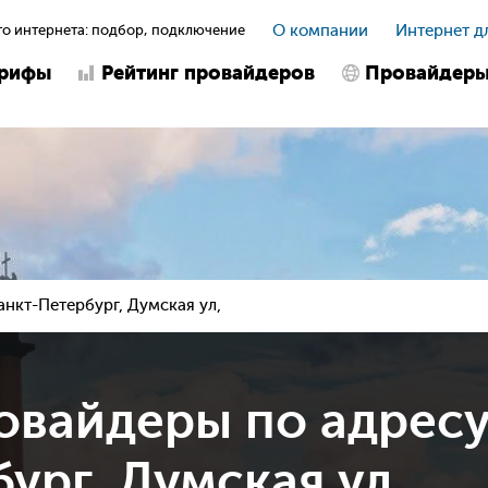
о интернета: подбор, подключение
О компании
Интернет д
арифы
Рейтинг провайдеров
Провайдер
анкт-Петербург, Думская ул,
овайдеры по адрес
ург, Думская ул,