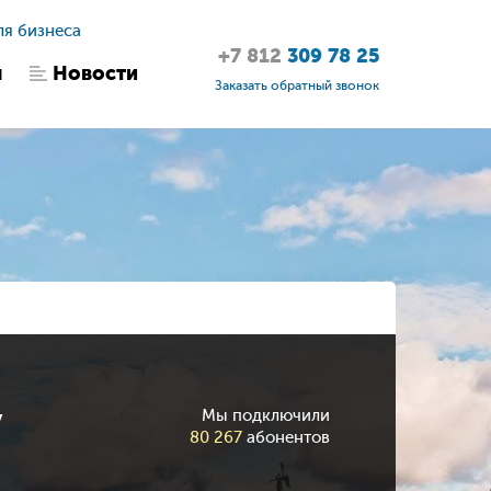
ля бизнеса
+7 812
309 78 25
ы
Новости
Заказать обратный звонок
у
Мы подключили
80 267
абонентов