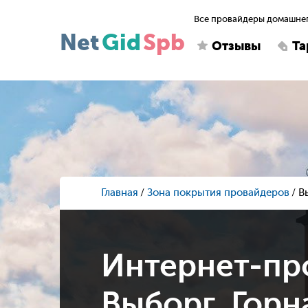
Все провайдеры домашнег
Net
Gid
Spb
Отзывы
Т
Главная
Зона покрытия провайдеров
В
Интернет-пр
Выборг, Горна