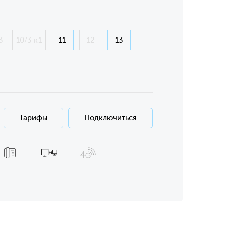
3
10/3 к1
11
12
13
Тарифы
Подключиться