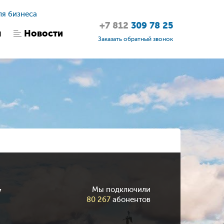
ля бизнеса
+7 812
309 78 25
ы
Новости
Заказать обратный звонок
у
Мы подключили
80 267
абонентов