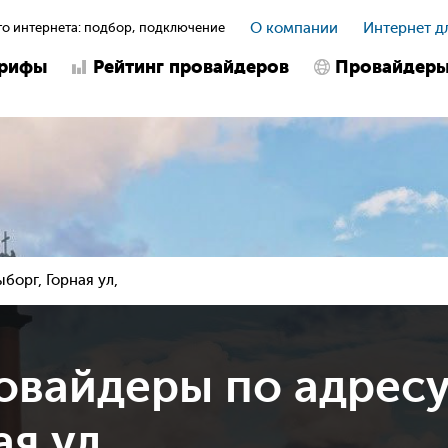
о интернета: подбор, подключение
О компании
Интернет д
арифы
Рейтинг провайдеров
Провайдер
ыборг, Горная ул,
овайдеры по адрес
я ул,