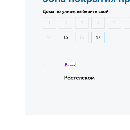
Дома по улице, выберите свой:
1
2
3
4
5
14
15
16
17
1
Ростелеком