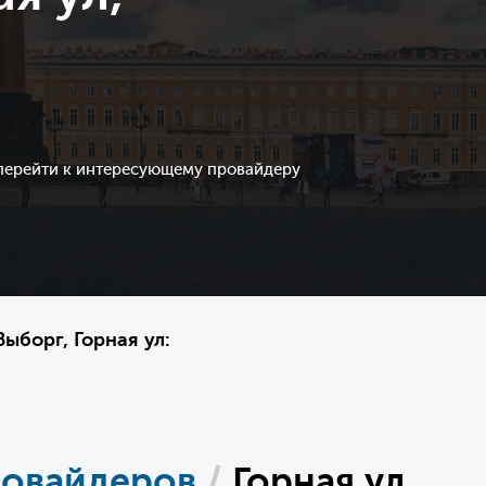
 перейти к интересующему провайдеру
ыборг, Горная ул:
ровайдеров
/
Горная ул