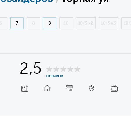
6
7
8
9
10
10/3 к2
10/3 к3
10/
2,5
отзывов