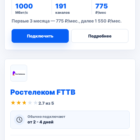
1000
191
775
Мбит/с
каналов
₽/мес
Первые 3 месяца — 775 ₽/мес., далее 1 550 ₽/мес.
Подключить
Подробнее
Ростелеком FTTB
★
★
★
★
★
2.7 из 5
Обычно подключают
от 2 - 4 дней