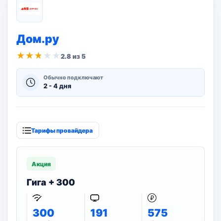
Дом.ру
★
★
★
★
★
2.8 из 5
Обычно подключают
2 - 4 дня
Тарифы провайдера
Акция
Гига + 300
300
191
575