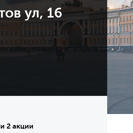
ов ул, 16
и 2 акции