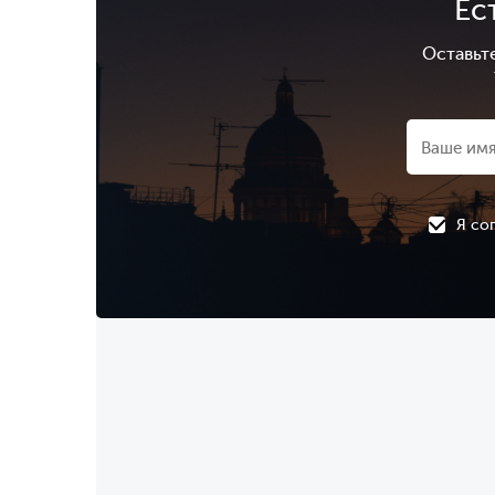
Ес
Оставьт
Я со