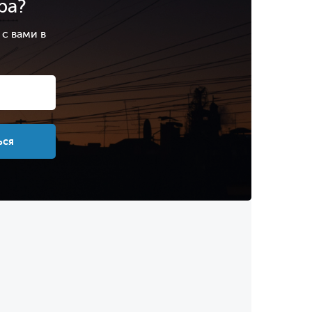
ра?
с вами в
.
ься