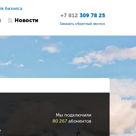
ля бизнеса
+7 812
309 78 25
ы
Новости
Заказать обратный звонок
Мы подключили
80 267
абонентов
у