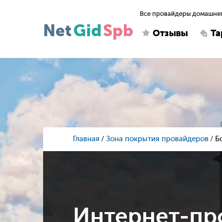
Все провайдеры домашнег
Net
Gid
Spb
Отзывы
Т
Главная
Зона покрытия провайдеров
Б
Интернет-пр