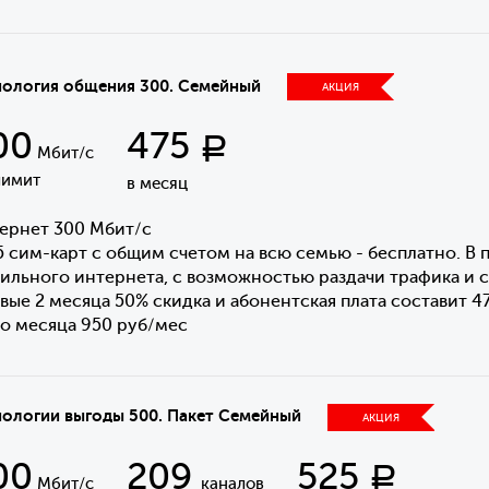
нология общения 300. Семейный
АКЦИЯ
00
475
Р
Мбит/с
лимит
в месяц
ернет 300 Мбит/с
5 сим-карт с общим счетом на всю семью - бесплатно. В п
ильного интернета, с возможностью раздачи трафика и 
вые 2 месяца 50% скидка и абонентская плата составит 4
го месяца 950 руб/мес
нологии выгоды 500. Пакет Семейный
АКЦИЯ
00
209
525
Р
Мбит/с
каналов