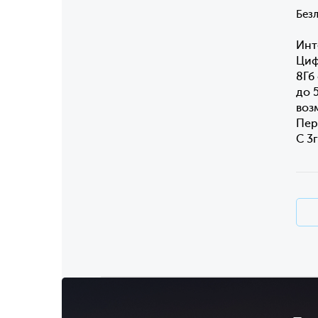
Без
Инт
Циф
8Гб
до 
воз
Пер
С 3