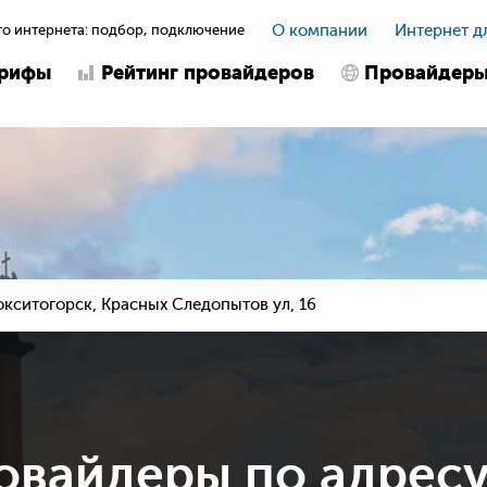
о интернета: подбор, подключение
О компании
Интернет д
арифы
Рейтинг провайдеров
Провайдер
окситогорск, Красных Следопытов ул, 16
овайдеры по адрес