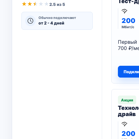
Тест-д
★
★
★
★
★
2.5 из 5
Обычно подключают
200
от 2 - 4 дней
Мбит/с
Первый 
700 ₽/ме
Подкл
Акция
Технол
драйв
200