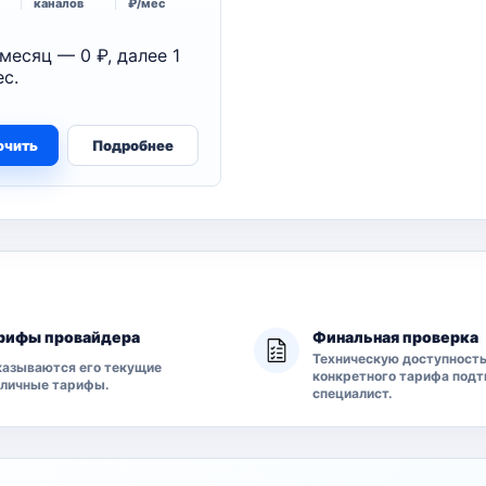
каналов
₽/мес
месяц — 0 ₽, далее 1
с.
ючить
Подробнее
рифы провайдера
Финальная проверка
Техническую доступност
азываются его текущие
конкретного тарифа под
бличные тарифы.
специалист.