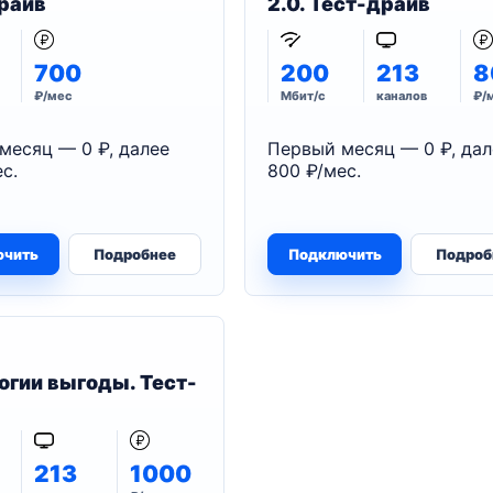
райв
2.0. Тест-драйв
700
200
213
8
₽/мес
Мбит/с
каналов
₽/
месяц — 0 ₽, далее
Первый месяц — 0 ₽, дал
с.
800 ₽/мес.
ючить
Подробнее
Подключить
Подроб
огии выгоды. Тест-
213
1000