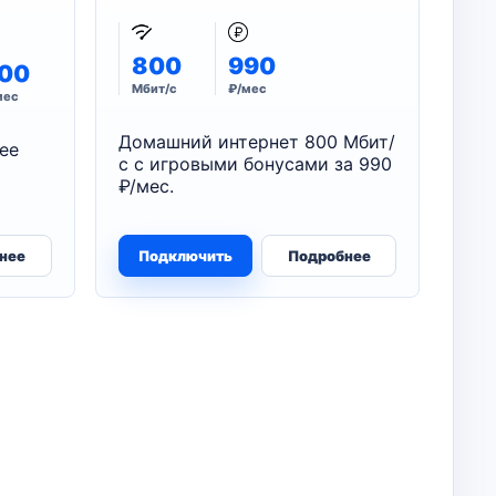
800
990
00
Мбит/с
₽/мес
мес
Домашний интернет 800 Мбит/
ее
с с игровыми бонусами за 990
₽/мес.
нее
Подключить
Подробнее