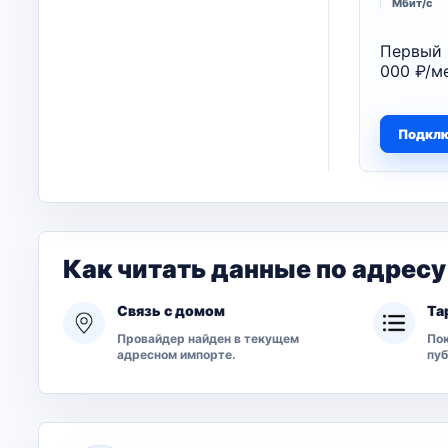
Мбит/с
Первый 
000 ₽/ме
Подкл
Как читать данные по адресу
Связь с домом
Та
Провайдер найден в текущем
Пок
адресном импорте.
пу