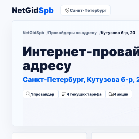
NetGid
Spb
Санкт-Петербург
NetGidSpb
Провайдеры по адресу
Кутузова б-р, 20
Интернет-прова
адресу
Санкт-Петербург, Кутузова б-р, 
1 провайдер
4 текущих тарифа
4 акции
Изменить адрес