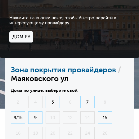
Нажмите на кнопки ниже, чтобы быстро перейти к
интересующему провайдеру
ДОМ.РУ
Зона покрытия провайдеров
/
Маяковского ул
Дома по улице, выберите свой:
2
4
5
6
7
8
9/15
9
10
12
14
15
16
18
20
22
24
26