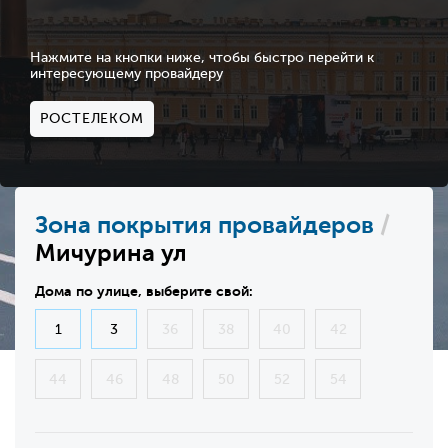
Нажмите на кнопки ниже, чтобы быстро перейти к
интересующему провайдеру
РОСТЕЛЕКОМ
Зона покрытия провайдеров
/
Мичурина ул
Дома по улице, выберите свой:
1
3
36
38
40
42
44
46
48
50
52
54