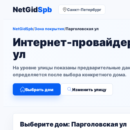
NetGid
Spb
Санкт-Петербург
NetGidSpb
/
Зона покрытия
/
Парголовская ул
Интернет-провайде
ул
На уровне улицы показаны предварительные дан
определяется после выбора конкретного дома.
Выбрать дом
Изменить улицу
Выберите дом: Парголовская ул