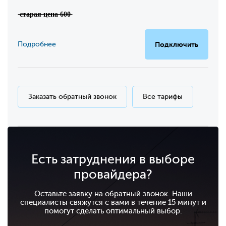
̶с̶т̶а̶р̶а̶я̶ ̶ц̶е̶н̶а̶ ̶6̶0̶0̶
Подробнее
Подключить
Заказать обратный звонок
Все тарифы
Есть затруднения в выборе
провайдера?
Оставьте заявку на обратный звонок. Наши
специалисты свяжутся с вами в течение 15 минут и
помогут сделать оптимальный выбор.