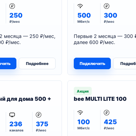
250
500
300
₽/мес
Мбит/с
₽/мес
2 месяца — 250 ₽/мес,
Первые 2 месяца — 300 
0 ₽/мес.
далее 600 ₽/мес.
ючить
Подробнее
Подключить
Подроб
Акция
й для дома 500 +
bee MULTI LITE 100
100
425
236
375
Мбит/с
₽/мес
каналов
₽/мес