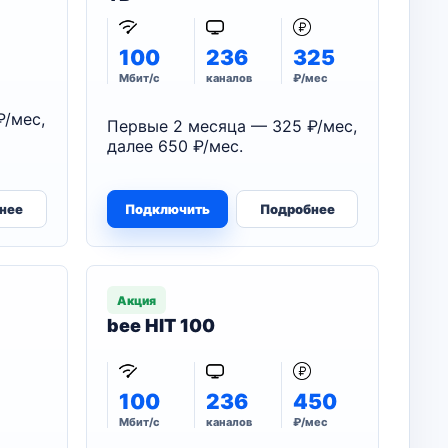
100
236
325
Мбит/с
каналов
₽/мес
₽/мес,
Первые 2 месяца — 325 ₽/мес,
далее 650 ₽/мес.
нее
Подключить
Подробнее
Акция
bee HIT 100
100
236
450
Мбит/с
каналов
₽/мес