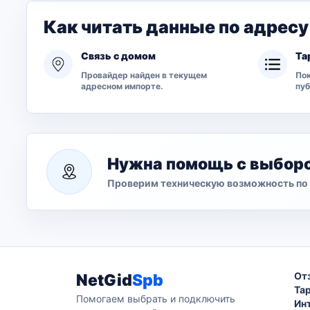
Как читать данные по адресу
Связь с домом
Та
Провайдер найден в текущем
Пок
адресном импорте.
пу
Нужна помощь с выбор
Проверим техническую возможность по 
От
NetGid
Spb
Та
Помогаем выбрать и подключить
Ин