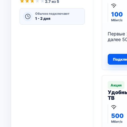
★
★
★
★
★
2.7 из 5
100
Обычно подключают
1 - 2 дня
Мбит/с
Первые 
далее 50
Подкл
Акция
Удобны
ТВ
500
Мбит/с