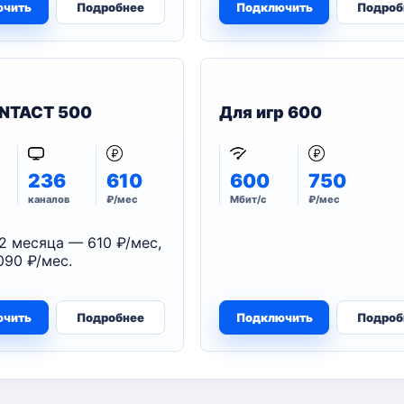
ючить
Подробнее
Подключить
Подроб
NTACT 500
Для игр 600
236
610
600
750
каналов
₽/мес
Мбит/с
₽/мес
2 месяца — 610 ₽/мес,
090 ₽/мес.
ючить
Подробнее
Подключить
Подроб