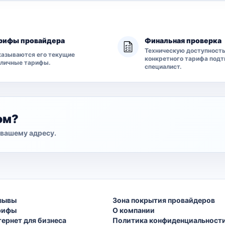
рифы провайдера
Финальная проверка
Техническую доступност
азываются его текущие
конкретного тарифа под
бличные тарифы.
специалист.
ом?
вашему адресу.
зывы
Зона покрытия провайдеров
рифы
О компании
тернет для бизнеса
Политика конфиденциальност