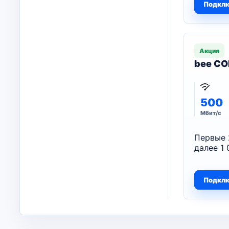
Подкл
Акция
bee CO
500
Мбит/с
Первые 
далее 1 
Подкл