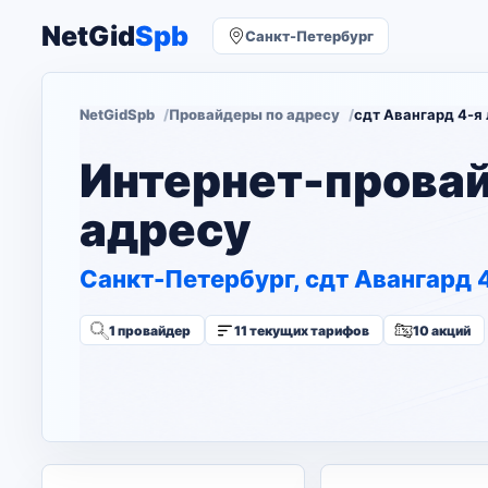
NetGid
Spb
Санкт-Петербург
NetGidSpb
Провайдеры по адресу
сдт Авангард 4-я 
Интернет-прова
адресу
Санкт-Петербург, сдт Авангард 4
1 провайдер
11 текущих тарифов
10 акций
Изменить адрес