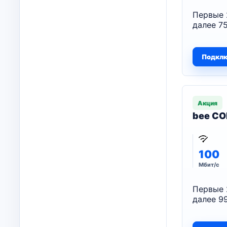
Первые 
далее 75
Подкл
Акция
bee CO
100
Мбит/с
Первые 
далее 99