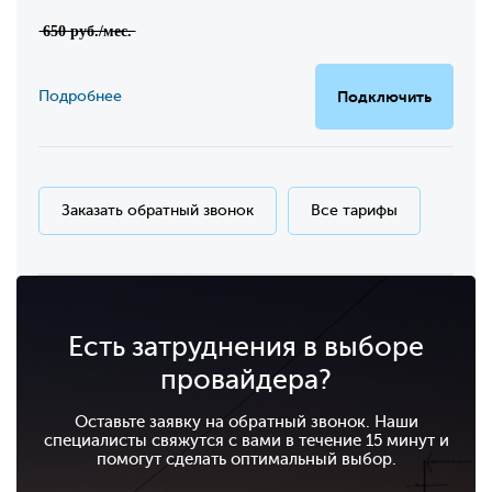
̶6̶5̶0̶ ̶р̶у̶б̶.̶/̶м̶е̶с̶.̶
Подробнее
Подключить
Заказать обратный звонок
Все тарифы
Есть затруднения в выборе
провайдера?
Оставьте заявку на обратный звонок. Наши
специалисты свяжутся с вами в течение 15 минут и
помогут сделать оптимальный выбор.