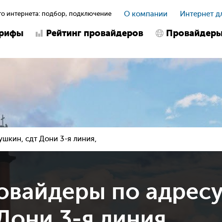
о интернета: подбор, подключение
О компании
Интернет д
арифы
Рейтинг провайдеров
Провайдер
ушкин, сдт Дони 3-я линия,
овайдеры по адрес
Дони 3-я линия,