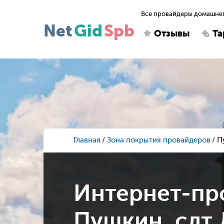
Все провайдеры домашнег
Net
Gid
Spb
Отзывы
Т
Главная
Зона покрытия провайдеров
П
Интернет-пр
Пушкин, сдт 