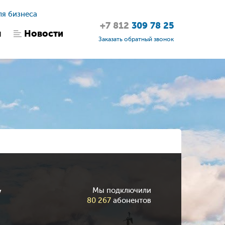
ля бизнеса
+7 812
309 78 25
ы
Новости
Заказать обратный звонок
у
Мы подключили
80 267
абонентов