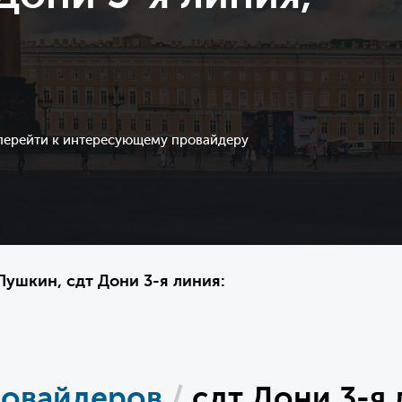
 перейти к интересующему провайдеру
ушкин, сдт Дони 3-я линия:
ровайдеров
/
сдт Дони 3-я 