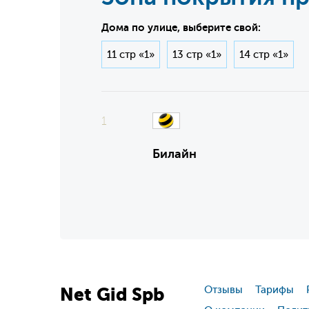
Дома по улице, выберите свой:
11 стр «1»
13 стр «1»
14 стр «1»
1
Билайн
Net
Gid
Spb
Отзывы
Тарифы