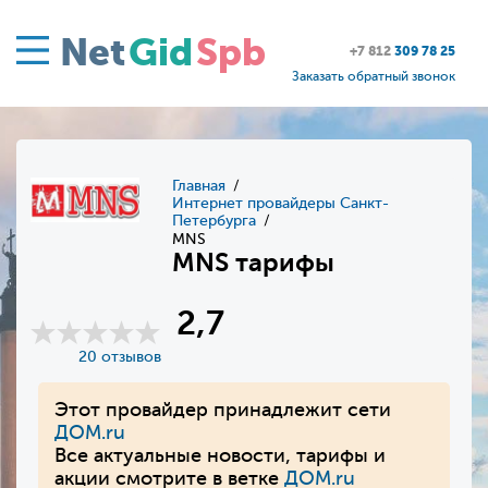
Net
Gid
Spb
+7 812
309 78 25
Заказать обратный звонок
Главная
Интернет провайдеры Санкт-
Петербурга
MNS
MNS тарифы
2,7
20 отзывов
Этот провайдер принадлежит сети
ДОМ.ru
Все актуальные новости, тарифы и
акции смотрите в ветке
ДОМ.ru