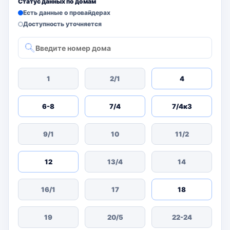
Статус данных по домам
Есть данные о провайдерах
Доступность уточняется
1
2/1
4
6-8
7/4
7/4к3
9/1
10
11/2
12
13/4
14
16/1
17
18
19
20/5
22-24