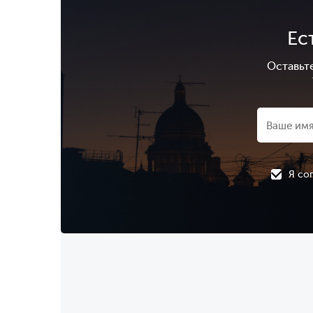
Ес
Оставьт
Я со