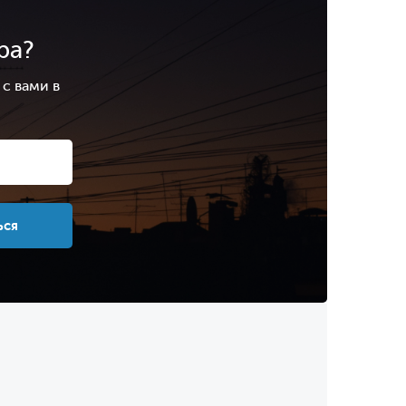
ра?
с вами в
.
ься