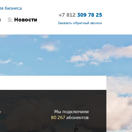
ля бизнеса
+7 812
309 78 25
ы
Новости
Заказать обратный звонок
у
Мы подключили
80 267
абонентов