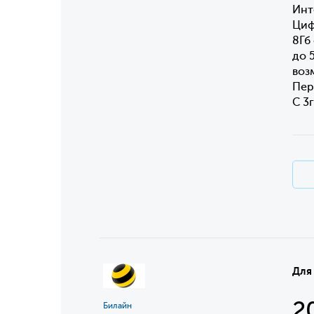
Инт
Циф
8Гб
до 
воз
Пер
С 3
Для
2
Билайн