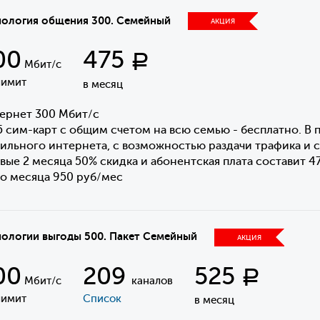
нология общения 300. Семейный
АКЦИЯ
00
475
Р
Мбит/с
лимит
в месяц
ернет 300 Мбит/с
5 сим-карт с общим счетом на всю семью - бесплатно. В п
ильного интернета, с возможностью раздачи трафика и 
вые 2 месяца 50% скидка и абонентская плата составит 4
го месяца 950 руб/мес
нологии выгоды 500. Пакет Семейный
АКЦИЯ
00
209
525
Р
Мбит/с
каналов
лимит
Список
в месяц