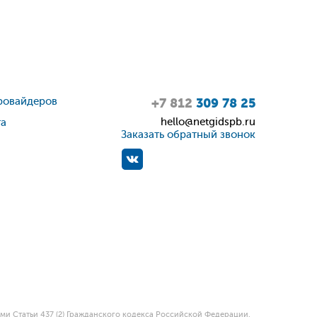
ровайдеров
+7 812
309 78 25
hello@netgidspb.ru
та
Заказать обратный звонок
и Статьи 437 (2) Гражданского кодекса Российской Федерации.