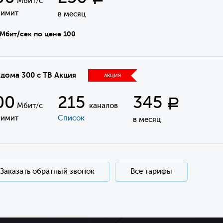
Мбит/с
лимит
в месяц
Мбит/сек по цене 100
 дома 300 с ТВ Акция
АКЦИЯ
00
215
345
Р
Мбит/с
каналов
лимит
Список
в месяц
Заказать обратный звонок
Все тарифы