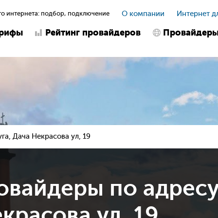
о интернета: подбор, подключение
О компании
Интернет д
арифы
Рейтинг провайдеров
Провайдер
уга, Дача Некрасова ул, 19
овайдеры по адрес
екрасова ул, 19