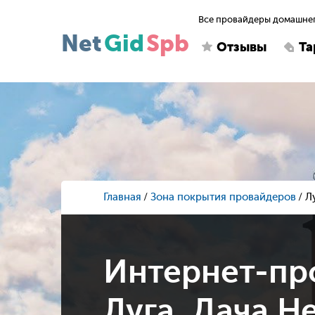
Все провайдеры домашнег
Net
Gid
Spb
Отзывы
Т
Главная
Зона покрытия провайдеров
Л
Интернет-пр
Луга, Дача Н