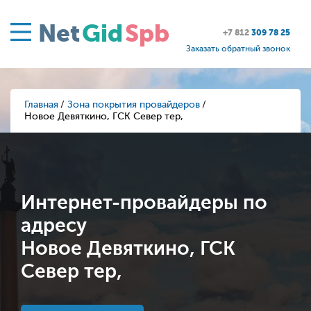
Net
Gid
Spb
+7 812
309 78 25
Заказать обратный звонок
Главная
Зона покрытия провайдеров
Новое Девяткино, ГСК Север тер,
Интернет-провайдеры по
адресу
Новое Девяткино, ГСК
Север тер,