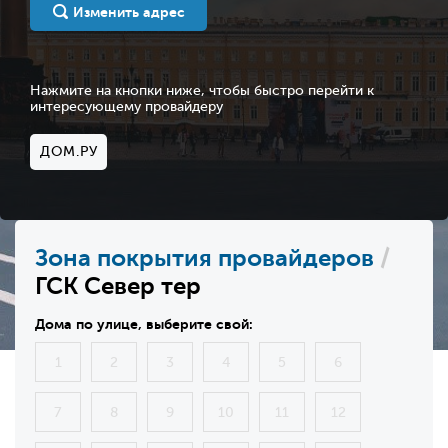
Изменить адрес
Нажмите на кнопки ниже, чтобы быстро перейти к
интересующему провайдеру
ДОМ.РУ
Зона покрытия провайдеров
/
ГСК Север тер
Дома по улице, выберите свой:
1
2
3
4
5
6
7
8
9
10
11
12