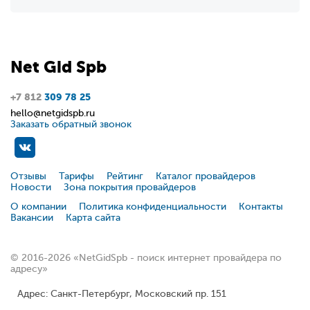
Net
Gid
Spb
+7 812
309 78 25
hello@netgidspb.ru
Заказать обратный звонок
Отзывы
Тарифы
Рейтинг
Каталог провайдеров
Новости
Зона покрытия провайдеров
О компании
Политика конфиденциальности
Контакты
Вакансии
Карта сайта
© 2016-2026 «NetGidSpb - поиск интернет провайдера по
адресу»
Адрес: Санкт-Петербург, Московский пр. 151