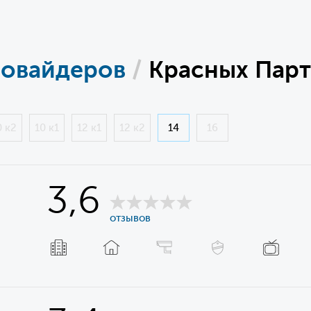
ровайдеров
/
Красных Парти
0 к2
10 к1
12 к1
12 к2
14
16
3,6
отзывов