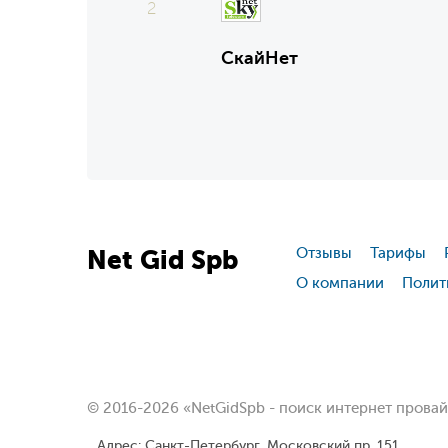
2
СкайНет
Net
Gid
Spb
Отзывы
Тарифы
О компании
Полит
© 2016-2026 «NetGidSpb - поиск интернет прова
Адрес: Санкт-Петербург, Московский пр. 151