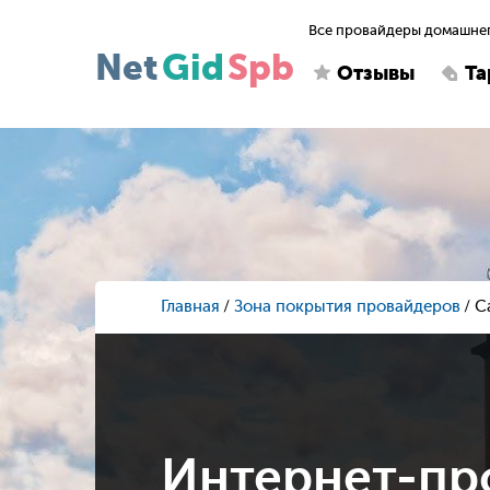
Все провайдеры домашнег
Net
Gid
Spb
Отзывы
Т
Главная
Зона покрытия провайдеров
С
Интернет-пр