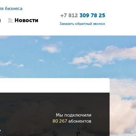
ля бизнеса
+7 812
309 78 25
ы
Новости
Заказать обратный звонок
Мы подключили
80 267
абонентов
у