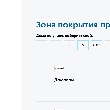
Зона покрытия п
Дома по улице, выберите свой:
1
2
4
5
8 к3
1
1
Домовой