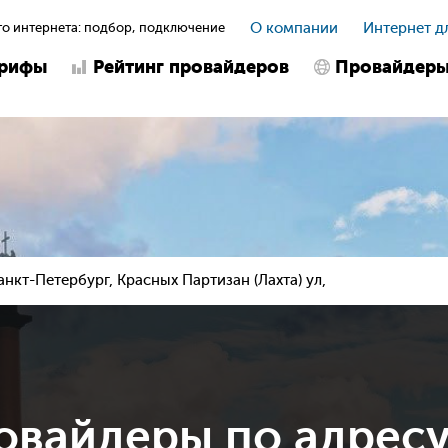
о интернета: подбор, подключение
О компании
Интернет д
арифы
Рейтинг провайдеров
Провайдер
анкт-Петербург, Красных Партизан (Лахта) ул,
овайдеры по адрес