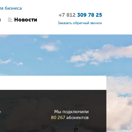
ля бизнеса
+7 812
309 78 25
ы
Новости
Заказать обратный звонок
у
Мы подключили
80 267
абонентов