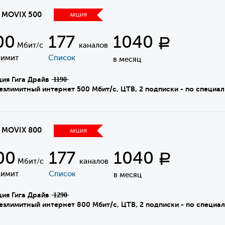
а MOVIX 500
АКЦИЯ
00
177
1040
Р
Мбит/с
каналов
лимит
Список
в месяц
я Гига Драйв ̶1̶1̶9̶0̶
имитный интернет 500 Мбит/с, ЦТВ, 2 подписки - по специал
а MOVIX 800
АКЦИЯ
00
177
1040
Р
Мбит/с
каналов
лимит
Список
в месяц
я Гига Драйв ̶1̶2̶9̶0̶
имитный интернет 800 Мбит/с, ЦТВ, 2 подписки - по специал