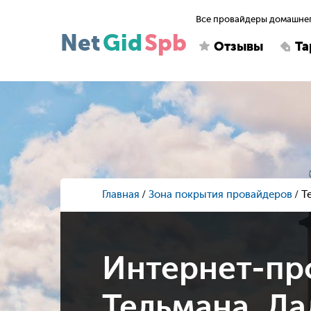
Все провайдеры домашнег
Net
Gid
Spb
Отзывы
Т
Главная
Зона покрытия провайдеров
Т
Интернет-пр
Тельмана, Ла