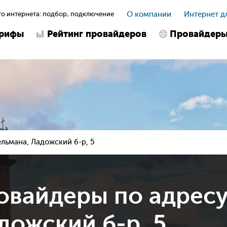
о интернета: подбор, подключение
О компании
Интернет д
арифы
Рейтинг провайдеров
Провайдер
ельмана, Ладожский б-р, 5
овайдеры по адрес
дожский б-р, 5