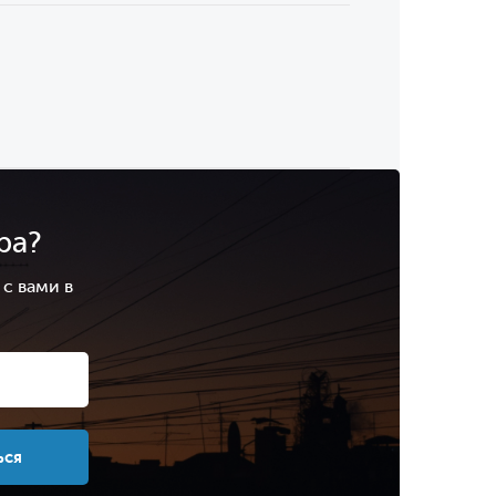
ра?
с вами в
.
ься