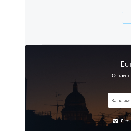
Ес
Оставьт
Я со