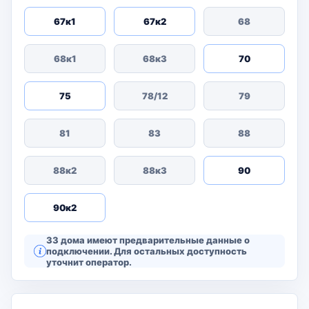
67к1
67к2
68
68к1
68к3
70
75
78/12
79
81
83
88
88к2
88к3
90
90к2
33 дома имеют предварительные данные о
подключении. Для остальных доступность
уточнит оператор.