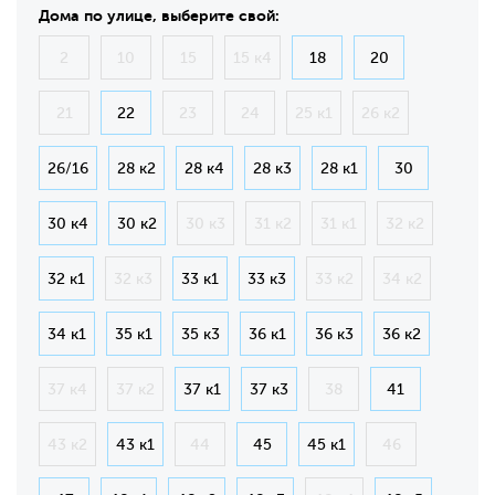
Дома по улице, выберите свой:
2
10
15
15 к4
18
20
21
22
23
24
25 к1
26 к2
26/16
28 к2
28 к4
28 к3
28 к1
30
30 к4
30 к2
30 к3
31 к2
31 к1
32 к2
32 к1
32 к3
33 к1
33 к3
33 к2
34 к2
34 к1
35 к1
35 к3
36 к1
36 к3
36 к2
37 к4
37 к2
37 к1
37 к3
38
41
43 к2
43 к1
44
45
45 к1
46