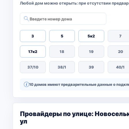
Любой дом можно открыть: при отсутствии предвар
3
5
5к2
7
17к2
18
19
20
37/10
38/1
39
40/1
10 домов имеют предварительные данные о подклю
Провайдеры по улице: Новосель
ул