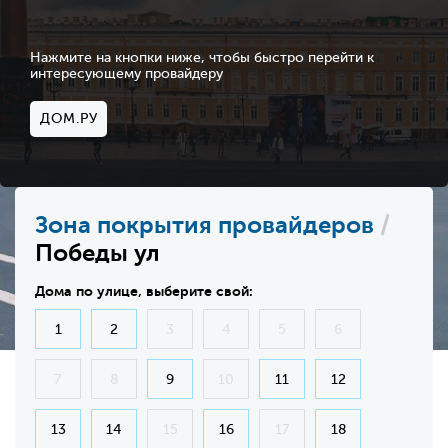
Нажмите на кнопки ниже, чтобы быстро перейти к
интересующему провайдеру
ДОМ.РУ
Зона покрытия провайдеров
/
Победы ул
Дома по улице, выберите свой:
1
2
3
4
5
6
7
8
9
10
11
12
13
14
15
16
17
18