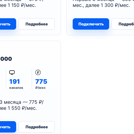
лее 1 150 ₽/мес.
мес., далее 1 300 ₽/мес.
ючить
Подробнее
Подключить
Подроб
 1000
191
775
каналов
₽/мес
3 месяца — 775 ₽/
лее 1 550 ₽/мес.
ючить
Подробнее