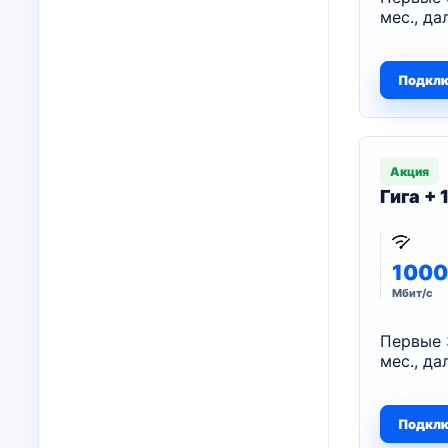
мес., да
Подкл
Акция
Гига +
1000
Мбит/с
Первые 
мес., да
Подкл