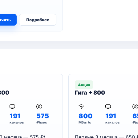
ючить
Подробнее
Акция
 300
Гига + 800
191
575
800
191
6
каналов
₽/мес
Мбит/с
каналов
₽/
3 месяца — 575 ₽/
Первые 3 месяца — 650 