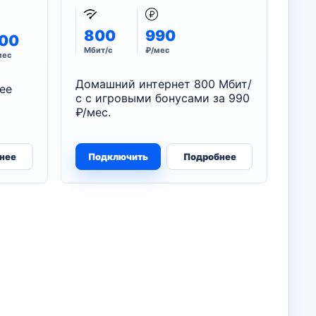
800
990
00
Мбит/с
₽/мес
мес
Домашний интернет 800 Мбит/
ее
с с игровыми бонусами за 990
₽/мес.
нее
Подключить
Подробнее