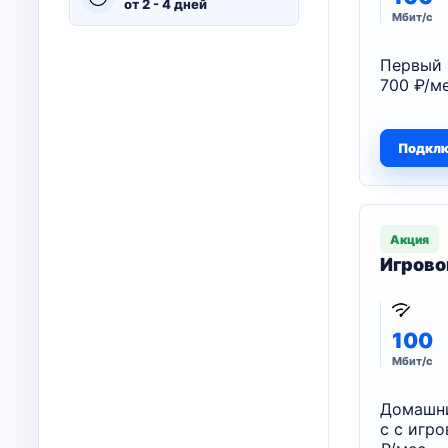
от 2 - 4 дней
Мбит/с
Первый 
700 ₽/ме
Подкл
Акция
Игрово
100
Мбит/с
Домашни
с с игр