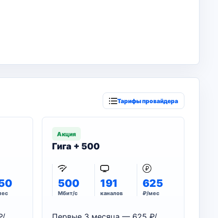
Тарифы провайдера
Акция
Гига + 500
50
500
191
625
мес
Мбит/с
каналов
₽/мес
₽/
Первые 3 месяца — 625 ₽/