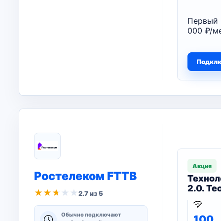
Первый 
000 ₽/ме
Подкл
Акция
Ростелеком FTTB
Технол
2.0. Т
★
★
★
★
★
2.7 из 5
Обычно подключают
100