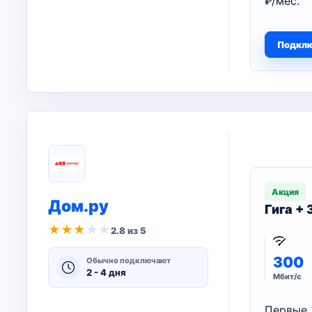
₽/мес.
Подкл
Акция
Дом.ру
Гига +
★
★
★
★
★
2.8 из 5
300
Обычно подключают
2 - 4 дня
Мбит/с
Первые 