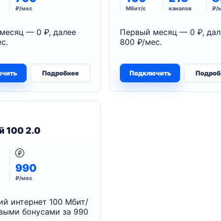
₽/мес
Мбит/с
каналов
₽/
месяц — 0 ₽, далее
Первый месяц — 0 ₽, дал
с.
800 ₽/мес.
ючить
Подробнее
Подключить
Подроб
й 100 2.0
990
₽/мес
й интернет 100 Мбит/
овыми бонусами за 990