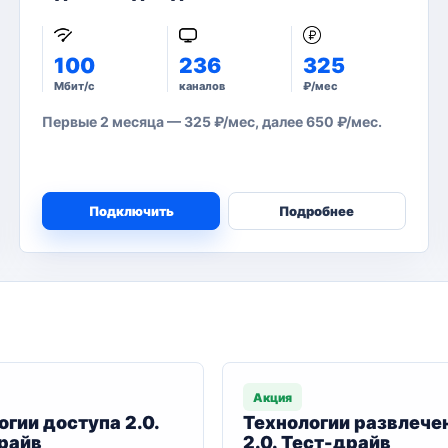
100
236
325
Мбит/с
каналов
₽/мес
Первые 2 месяца — 325 ₽/мес, далее 650 ₽/мес.
Подключить
Подробнее
Акция
огии доступа 2.0.
Технологии развлече
райв
2.0. Тест-драйв