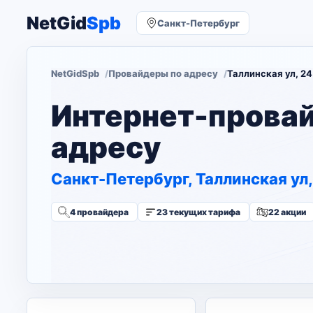
NetGid
Spb
Санкт-Петербург
NetGidSpb
Провайдеры по адресу
Таллинская ул, 24
Интернет-прова
адресу
Санкт-Петербург, Таллинская ул,
4 провайдера
23 текущих тарифа
22 акции
Изменить адрес