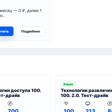
месяц — 0 ₽, далее 1
с.
ючить
Подробнее
Акция
огии доступа 100.
Технологии развлече
ест-драйв
100. 2.0. Тест-драйв
700
100
213
8