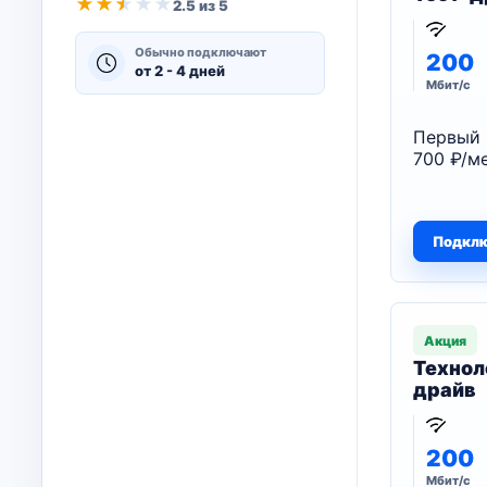
★
★
★
★
★
2.5 из 5
Обычно подключают
200
от 2 - 4 дней
Мбит/с
Первый 
700 ₽/ме
Подкл
Акция
Технол
драйв
200
Мбит/с