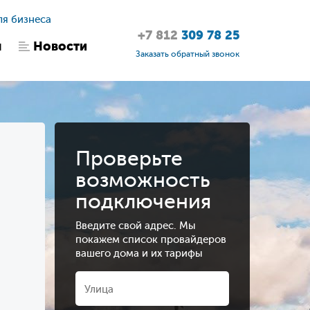
ля бизнеса
+7 812
309 78 25
ы
Новости
Заказать обратный звонок
Проверьте
возможность
подключения
Введите свой адрес. Мы
покажем список провайдеров
вашего дома и их тарифы