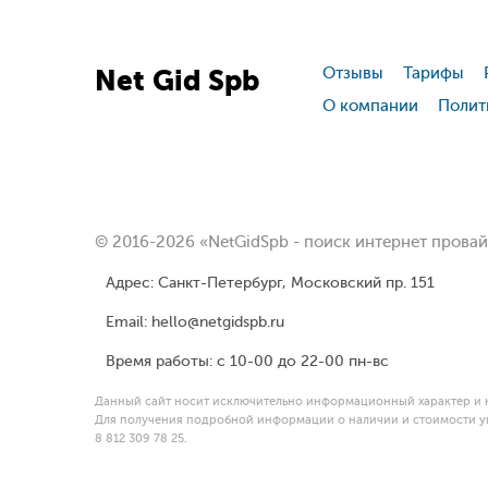
Net
Gid
Spb
Отзывы
Тарифы
О компании
Полит
© 2016-2026 «NetGidSpb - поиск интернет прова
Адрес: Санкт-Петербург, Московский пр. 151
Email: hello@netgidspb.ru
Время работы: с 10-00 до 22-00 пн-вс
Данный сайт носит исключительно информационный характер и н
Для получения подробной информации о наличии и стоимости ук
8 812 309 78 25.