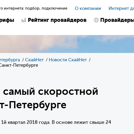
о интернета: подбор, подключение
О компании
Интернет д
арифы
Рейтинг провайдеров
Провайдер
етербурга
СкайНет
Новости СкайНет
 Санкт-Петербурге
- самый скоростной
т-Петербурге
1й квартал 2018 года. В основе лежит свыше 24