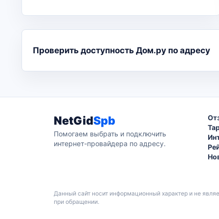
Проверить доступность Дом.ру по адресу
От
NetGid
Spb
Та
Помогаем выбрать и подключить
Ин
интернет-провайдера по адресу.
Ре
Но
Данный сайт носит информационный характер и не явля
при обращении.