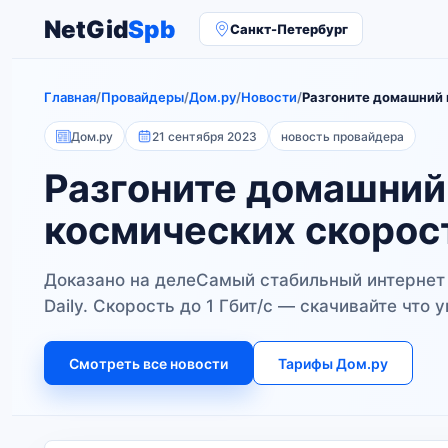
NetGid
Spb
Санкт-Петербург
Главная
/
Провайдеры
/
Дом.ру
/
Новости
/
Разгоните домашний 
Дом.ру
21 сентября 2023
новость провайдера
Разгоните домашний
космических скорос
Доказано на делеСамый стабильный интернет 
Daily. Скорость до 1 Гбит/с — скачивайте что 
Смотреть все новости
Тарифы Дом.ру