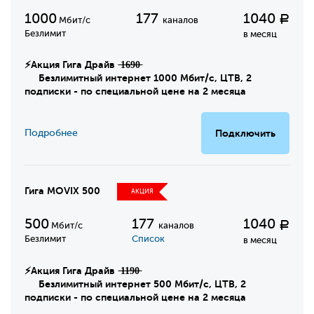
1000
177
1040
Р
Мбит/с
каналов
Безлимит
в месяц
⚡Акция Гига Драйв ̶1̶6̶9̶0̶
Безлимитный интернет 1000 Мбит/с, ЦТВ, 2
подписки - по специальной цене на 2 месяца
Подробнее
Подключить
Гига MOVIX 500
АКЦИЯ
500
177
1040
Р
Мбит/с
каналов
Безлимит
Список
в месяц
⚡Акция Гига Драйв ̶1̶1̶9̶0̶
Безлимитный интернет 500 Мбит/с, ЦТВ, 2
подписки - по специальной цене на 2 месяца