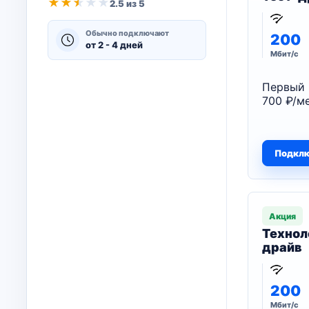
★
★
★
★
★
2.5 из 5
Обычно подключают
200
от 2 - 4 дней
Мбит/с
Первый 
700 ₽/ме
Подкл
Акция
Технол
драйв
200
Мбит/с