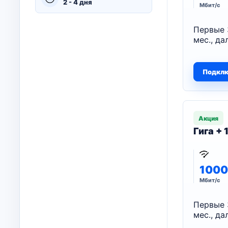
2 - 4 дня
Мбит/с
Первые 
мес., да
Подкл
Акция
Гига +
1000
Мбит/с
Первые 
мес., да