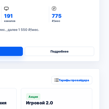
191
775
каналов
₽/мес
с., далее 1 550 ₽/мес.
Подробнее
Тарифы провайдера
Акция
ния
Игровой 2.0