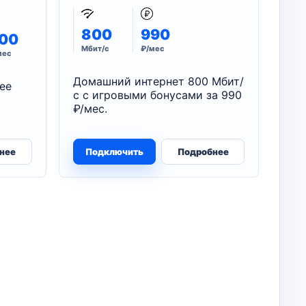
800
990
00
Мбит/с
₽/мес
мес
Домашний интернет 800 Мбит/
ее
с с игровыми бонусами за 990
₽/мес.
нее
Подключить
Подробнее