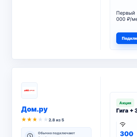
Первый 
000 ₽/ме
Подкл
Акция
Дом.ру
Гига +
★
★
★
★
★
2.8 из 5
300
Обычно подключают