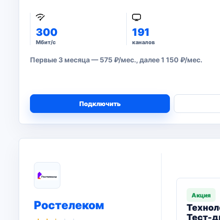
300
191
Мбит/с
каналов
Первые 3 месяца — 575 ₽/мес., далее 1 150 ₽/мес.
Подключить
Акция
Ростелеком
Технол
Тест-д