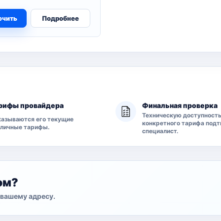
ючить
Подробнее
рифы провайдера
Финальная проверка
Техническую доступност
азываются его текущие
конкретного тарифа под
бличные тарифы.
специалист.
ом?
вашему адресу.