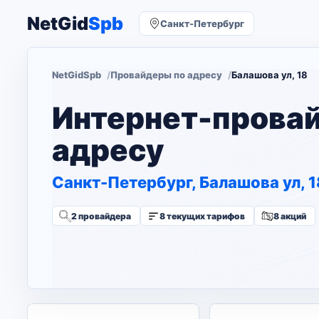
NetGid
Spb
Санкт-Петербург
NetGidSpb
Провайдеры по адресу
Балашова ул, 18
Интернет-прова
адресу
Санкт-Петербург, Балашова ул, 1
2 провайдера
8 текущих тарифов
8 акций
Изменить адрес