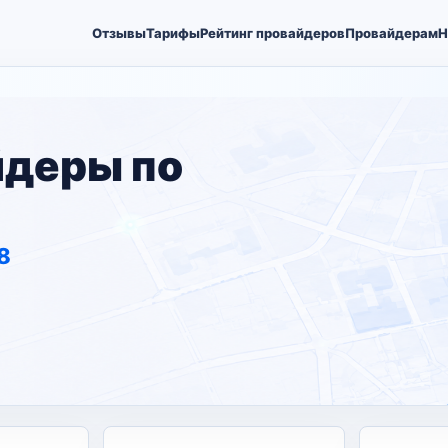
Отзывы
Тарифы
Рейтинг провайдеров
Провайдерам
Н
йдеры по
8