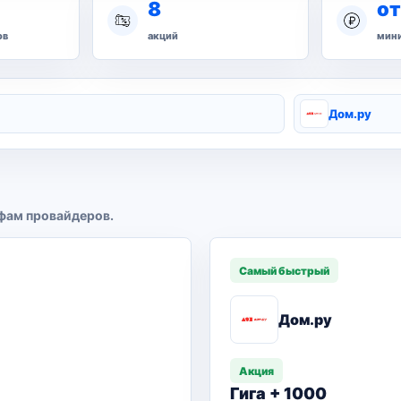
8
от
ов
акций
мини
Дом.ру
фам провайдеров.
Самый быстрый
Дом.ру
Акция
Гига + 1000