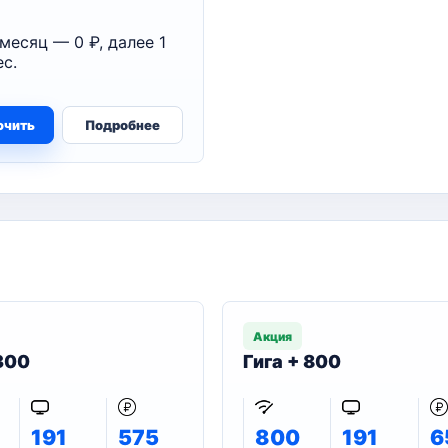
месяц — 0 ₽, далее 1
с.
ючить
Подробнее
Акция
 300
Гига + 800
191
575
800
191
6