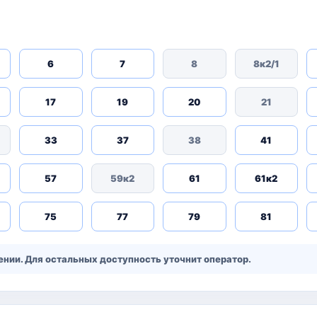
6
7
8
8к2/1
17
19
20
21
33
37
38
41
57
59к2
61
61к2
75
77
79
81
нии. Для остальных доступность уточнит оператор.