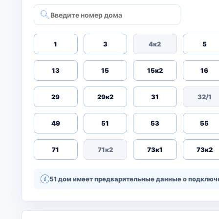
1
3
4к2
5
13
15
15к2
16
29
29к2
31
32/1
49
51
53
55
71
71к2
73к1
73к2
51 дом имеет предварительные данные о подключе