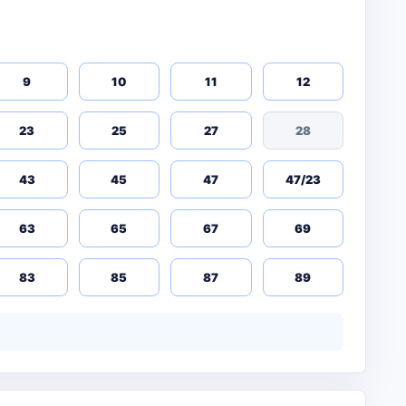
9
10
11
12
23
25
27
28
43
45
47
47/23
63
65
67
69
83
85
87
89