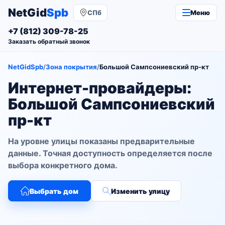
NetGid
Spb
СПб
Меню
+7 (812) 309-78-25
Заказать обратный звонок
NetGidSpb
/
Зона покрытия
/
Большой Сампсониевский пр-кт
Интернет-провайдеры:
Большой Сампсониевский
пр-кт
На уровне улицы показаны предварительные
данные. Точная доступность определяется после
выбора конкретного дома.
Выбрать дом
Изменить улицу