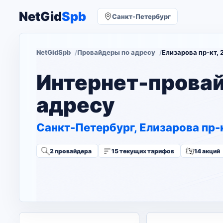
NetGid
Spb
Санкт-Петербург
NetGidSpb
Провайдеры по адресу
Елизарова пр-кт, 
Интернет-прова
адресу
Санкт-Петербург, Елизарова пр-к
2 провайдера
15 текущих тарифов
14 акций
Изменить адрес