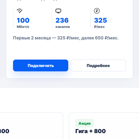
100
236
325
Мбит/с
каналов
₽/мес
Первые 2 месяца — 325 ₽/мес, далее 650 ₽/мес.
Подключить
Подробнее
Акция
 300
Гига + 800