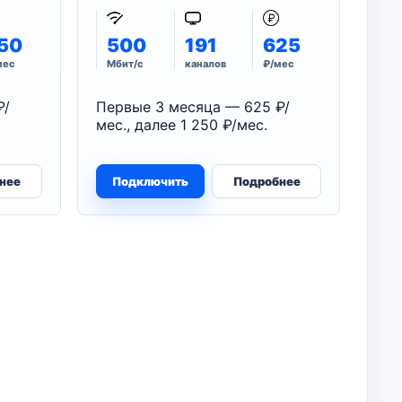
50
500
191
625
мес
Мбит/с
каналов
₽/мес
₽/
Первые 3 месяца — 625 ₽/
мес., далее 1 250 ₽/мес.
нее
Подключить
Подробнее