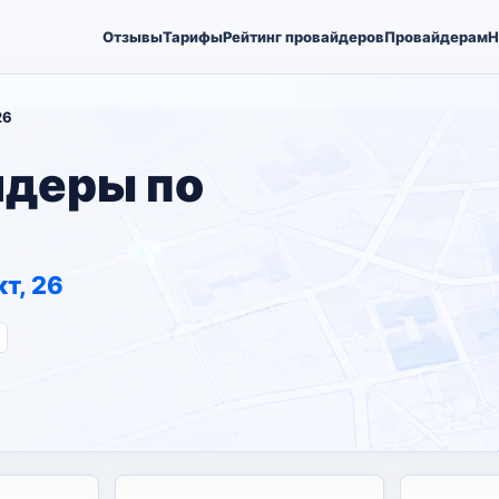
Отзывы
Тарифы
Рейтинг провайдеров
Провайдерам
Н
26
йдеры по
т, 26