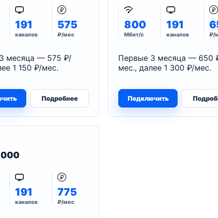
191
575
800
191
6
каналов
₽/мес
Мбит/с
каналов
₽/
3 месяца — 575 ₽/
Первые 3 месяца — 650 
лее 1 150 ₽/мес.
мес., далее 1 300 ₽/мес.
ючить
Подробнее
Подключить
Подроб
 1000
191
775
каналов
₽/мес