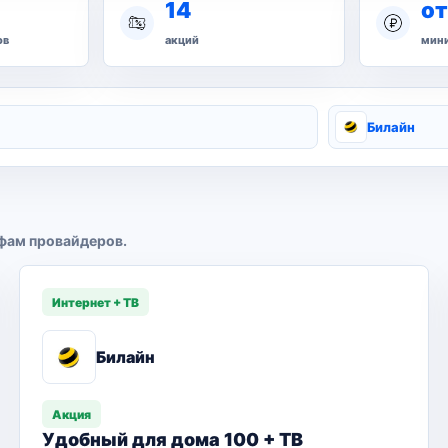
14
от
ов
акций
мини
Билайн
фам провайдеров.
Интернет + ТВ
Билайн
Акция
Удобный для дома 100 + ТВ