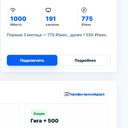
1000
191
775
Мбит/с
каналов
₽/мес
Первые 3 месяца — 775 ₽/мес., далее 1 550 ₽/мес.
Подключить
Подробнее
Тарифы провайдера
Акция
Гига + 500