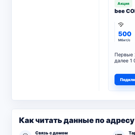
Акция
bee CO
500
Мбит/с
Первые 
далее 1 
Подкл
Как читать данные по адресу
Связь с домом
Та