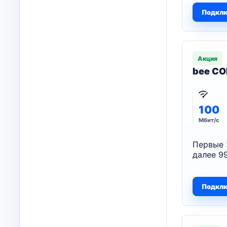
Подкл
Акция
bee CO
100
Мбит/с
Первые 
далее 99
Подкл