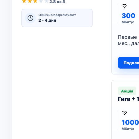
★
★
★
★
★
2.8 из 5
300
Обычно подключают
2 - 4 дня
Мбит/с
Первые 
мес., да
Подкл
Акция
Гига +
1000
Мбит/с