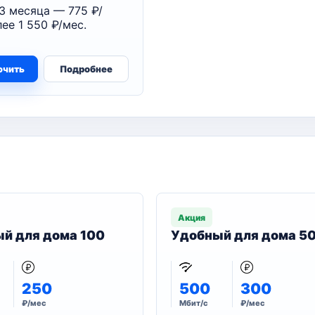
3 месяца — 775 ₽/
лее 1 550 ₽/мес.
ючить
Подробнее
Акция
й для дома 100
Удобный для дома 5
250
500
300
₽/мес
Мбит/с
₽/мес