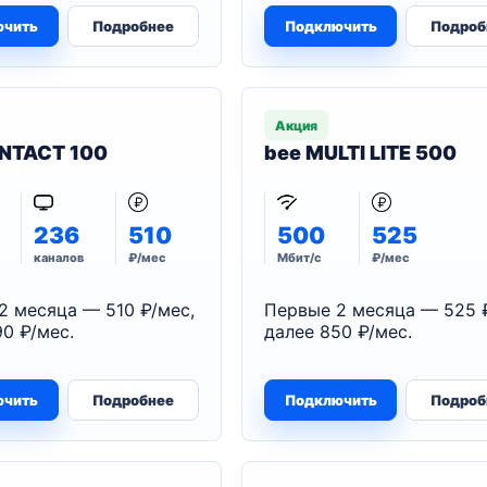
ючить
Подробнее
Подключить
Подроб
Акция
NTACT 100
bee MULTI LITE 500
236
510
500
525
каналов
₽/мес
Мбит/с
₽/мес
2 месяца — 510 ₽/мес,
Первые 2 месяца — 525 
0 ₽/мес.
далее 850 ₽/мес.
ючить
Подробнее
Подключить
Подроб