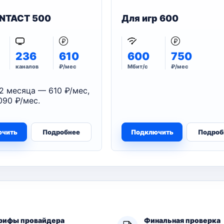
NTACT 500
Для игр 600
236
610
600
750
каналов
₽/мес
Мбит/с
₽/мес
2 месяца — 610 ₽/мес,
090 ₽/мес.
ючить
Подробнее
Подключить
Подроб
рифы провайдера
Финальная проверка