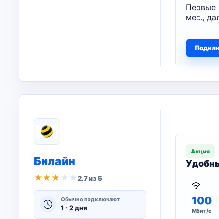
Первые 
мес., да
Подкл
Акция
Билайн
Удобны
★
★
★
★
★
2.7 из 5
100
Обычно подключают
1 - 2 дня
Мбит/с