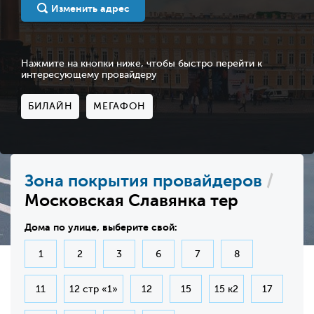
Изменить адрес
Нажмите на кнопки ниже, чтобы быстро перейти к
интересующему провайдеру
БИЛАЙН
МЕГАФОН
Зона покрытия провайдеров
/
Московская Славянка тер
Дома по улице, выберите свой:
1
2
3
6
7
8
11
12 стр «1»
12
15
15 к2
17