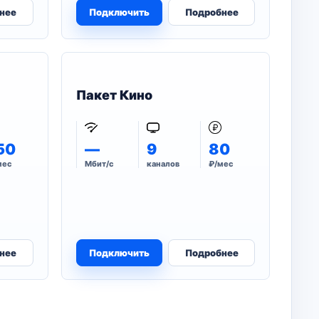
нее
Подключить
Подробнее
Пакет Кино
50
—
9
80
мес
Мбит/с
каналов
₽/мес
нее
Подключить
Подробнее