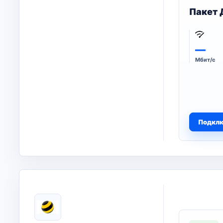
Пакет 
—
Мбит/с
Подкл