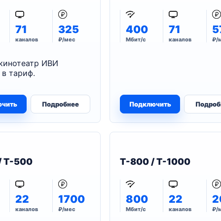
71
325
400
71
5
каналов
₽/мес
Мбит/с
каналов
₽/
кинотеатр ИВИ
 в тариф.
ючить
Подробнее
Подключить
Подроб
/ T-500
T-800 / T-1000
22
1700
800
22
2
каналов
₽/мес
Мбит/с
каналов
₽/