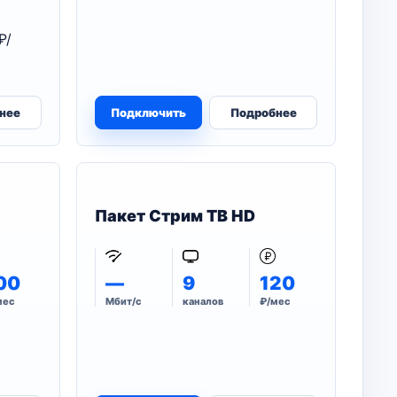
₽/
нее
Подключить
Подробнее
Пакет Стрим ТВ HD
00
—
9
120
мес
Мбит/с
каналов
₽/мес