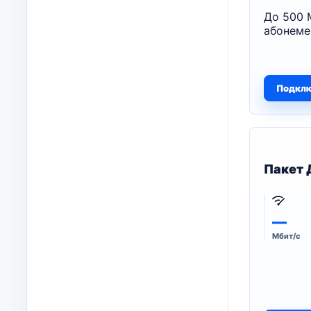
До 500 
абонеме
Подкл
Пакет 
—
Мбит/с