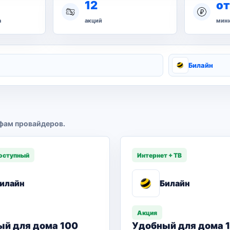
12
от
а
акций
мини
Билайн
фам провайдеров.
оступный
Интернет + ТВ
илайн
Билайн
Акция
ый для дома 100
Удобный для дома 1