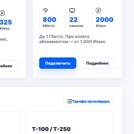
800
22
2000
325
Мбит/с
каналов
₽/мес
₽/мес
До 1 Гбит/с. При оплате
мес,
абонементом — от 1 000 ₽/мес.
Подключить
Подробнее
обнее
Тарифы провайдера
T-100 / T-250