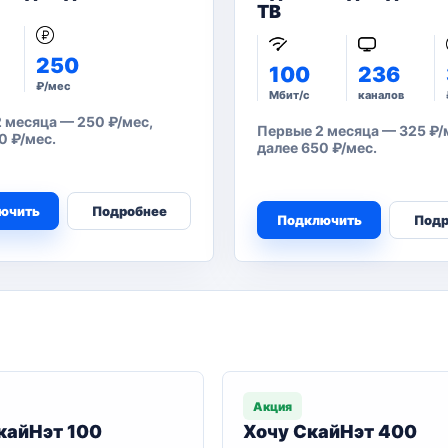
ТВ
250
100
236
₽/мес
Мбит/с
каналов
 месяца — 250 ₽/мес,
Первые 2 месяца — 325 ₽/
0 ₽/мес.
далее 650 ₽/мес.
ючить
Подробнее
Подключить
Подр
Акция
кайНэт 100
Хочу СкайНэт 400