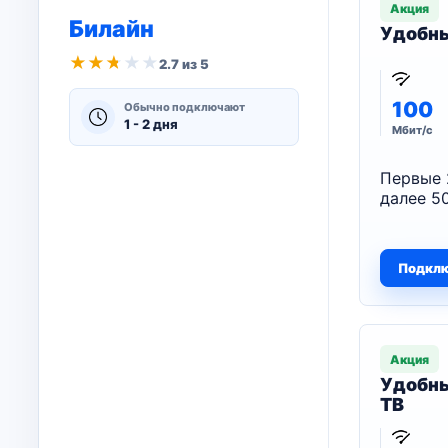
Акция
Билайн
Удобны
★
★
★
★
★
2.7 из 5
100
Обычно подключают
1 - 2 дня
Мбит/с
Первые 
далее 50
Подкл
Акция
Удобны
ТВ