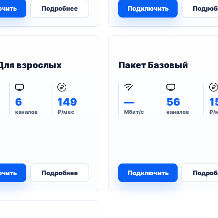
ючить
Подробнее
Подключить
Подроб
Для взрослых
Пакет Базовый
6
149
—
56
1
каналов
₽/мес
Мбит/с
каналов
₽/
ючить
Подробнее
Подключить
Подроб