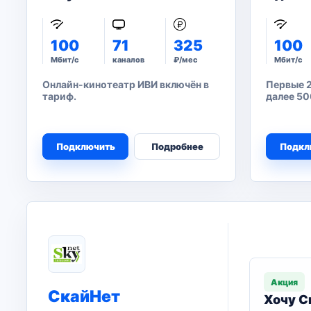
100
71
325
100
Мбит/с
каналов
₽/мес
Мбит/с
Онлайн-кинотеатр ИВИ включён в
Первые 2
тариф.
далее 50
Подключить
Подробнее
Подкл
Акция
СкайНет
Хочу С