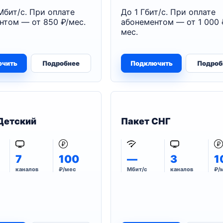
Мбит/с. При оплате
До 1 Гбит/с. При оплате
нтом — от 850 ₽/мес.
абонементом — от 1 000 
мес.
ючить
Подробнее
Подключить
Подроб
Детский
Пакет СНГ
7
100
—
3
1
каналов
₽/мес
Мбит/с
каналов
₽/