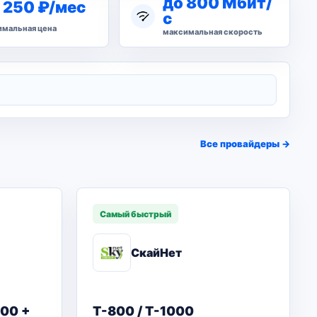
до 800 Мбит/
 250 ₽/мес
с
мальная цена
максимальная скорость
Все провайдеры →
Самый быстрый
СкайНет
00 +
T-800 / T-1000