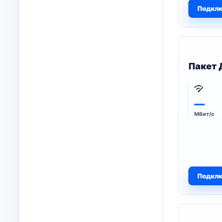
Подкл
Пакет 
—
Мбит/с
Подкл