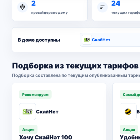
2
24
провайдера по дому
текущих тариф
В доме доступны
СкайНет
Подборка из текущих тарифов
Подборка составлена по текущим опубликованным тари
Рекомендуем
Самый д
СкайНет
Б
Акция
Акция
Хочу СкайНэт 100
Удобн