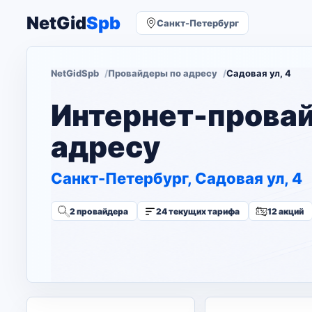
NetGid
Spb
Санкт-Петербург
NetGidSpb
Провайдеры по адресу
Садовая ул, 4
Интернет-прова
адресу
Санкт-Петербург, Садовая ул, 4
2 провайдера
24 текущих тарифа
12 акций
Изменить адрес