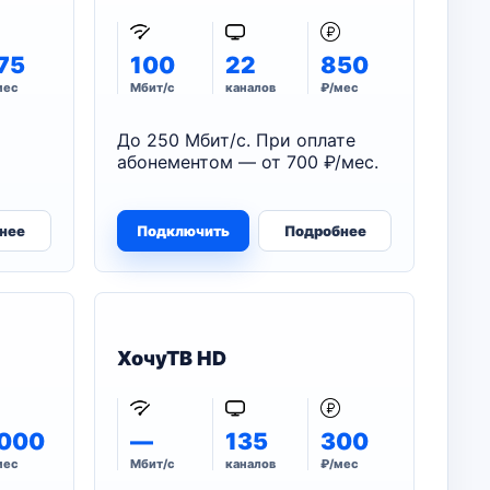
75
100
22
850
мес
Мбит/с
каналов
₽/мес
До 250 Мбит/с. При оплате
абонементом — от 700 ₽/мес.
нее
Подключить
Подробнее
ХочуТВ HD
000
—
135
300
мес
Мбит/с
каналов
₽/мес