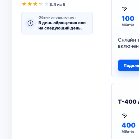
★
★
★
★
★
3.4 из 5
100
Обычно подключают
В день обращения или
Мбит/с
на следующий день.
Онлайн-
включён
Подкл
T-400 
400
Мбит/с