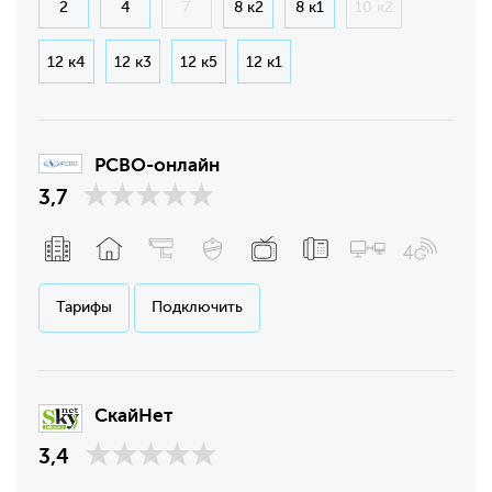
2
4
7
8 к2
8 к1
10 к2
12 к4
12 к3
12 к5
12 к1
РСВО-онлайн
3,7
Тарифы
Подключить
СкайНет
3,4