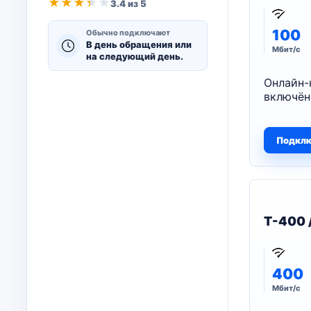
★
★
★
★
★
3.4 из 5
100
Обычно подключают
В день обращения или
Мбит/с
на следующий день.
Онлайн-
включён
Подкл
T-400 
400
Мбит/с