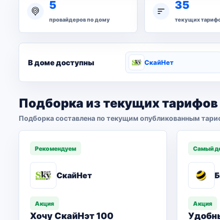
5
35
провайдеров по дому
текущих тариф
В доме доступны
СкайНет
Подборка из текущих тарифов
Подборка составлена по текущим опубликованным тари
Рекомендуем
Самый д
СкайНет
Б
Акция
Акция
Хочу СкайНэт 100
Удобн