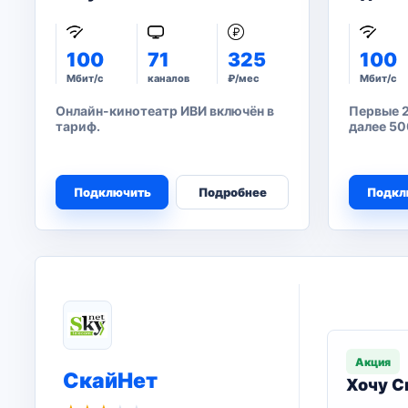
100
71
325
100
Мбит/с
каналов
₽/мес
Мбит/с
Онлайн-кинотеатр ИВИ включён в
Первые 2
тариф.
далее 50
Подключить
Подробнее
Подкл
Акция
СкайНет
Хочу С