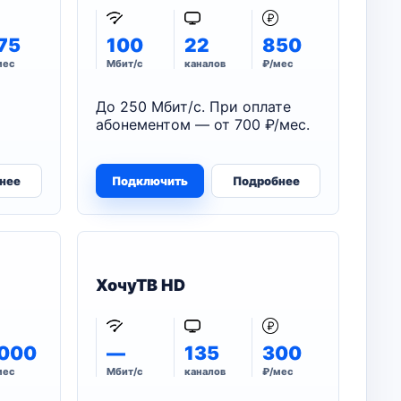
75
100
22
850
мес
Мбит/с
каналов
₽/мес
До 250 Мбит/с. При оплате
абонементом — от 700 ₽/мес.
нее
Подключить
Подробнее
ХочуТВ HD
000
—
135
300
мес
Мбит/с
каналов
₽/мес