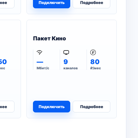
нее
Подключить
Подробнее
Пакет Кино
50
—
9
80
мес
Мбит/с
каналов
₽/мес
нее
Подключить
Подробнее