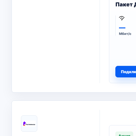
Пакет 
—
Мбит/с
Подкл
Акция