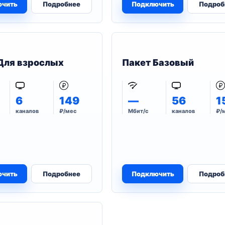
ючить
Подробнее
Подключить
Подроб
Для взрослых
Пакет Базовый
6
149
—
56
1
каналов
₽/мес
Мбит/с
каналов
₽/
ючить
Подробнее
Подключить
Подроб