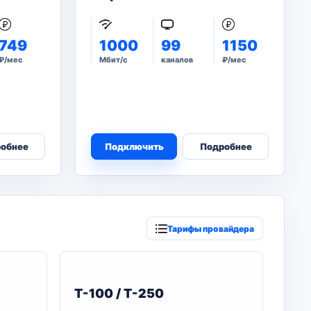
749
1000
99
1150
₽/мес
Мбит/с
каналов
₽/мес
обнее
Подключить
Подробнее
Тарифы провайдера
T-100 / T-250