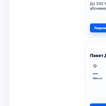
До 500 
абонеме
Подкл
Пакет 
—
Мбит/с