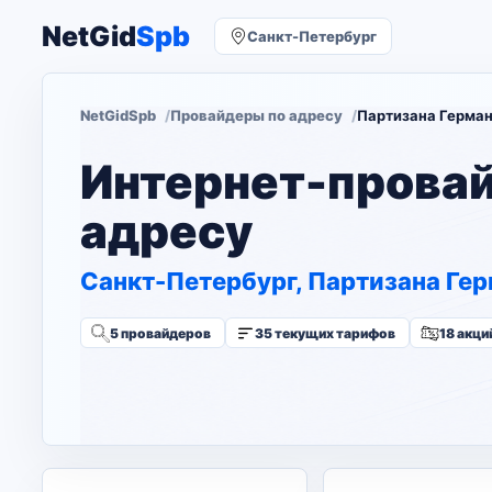
NetGid
Spb
Санкт-Петербург
NetGidSpb
Провайдеры по адресу
Партизана Германа
Интернет-прова
адресу
Санкт-Петербург, Партизана Герм
5 провайдеров
35 текущих тарифов
18 акци
Изменить адрес