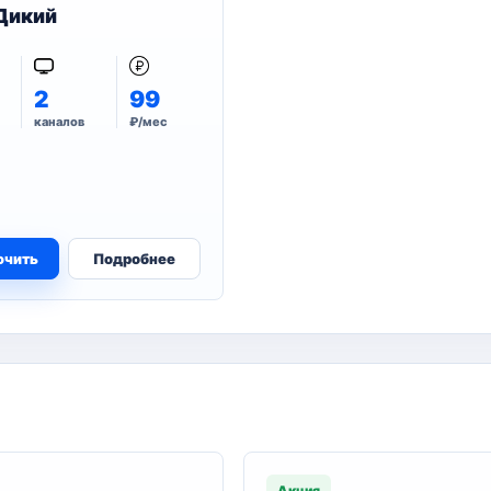
Дикий
2
99
каналов
₽/мес
ючить
Подробнее
Акция