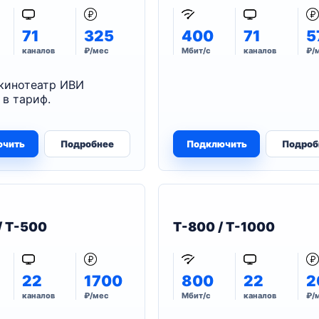
71
325
400
71
5
каналов
₽/мес
Мбит/с
каналов
₽/
кинотеатр ИВИ
 в тариф.
ючить
Подробнее
Подключить
Подроб
/ T-500
T-800 / T-1000
22
1700
800
22
2
каналов
₽/мес
Мбит/с
каналов
₽/