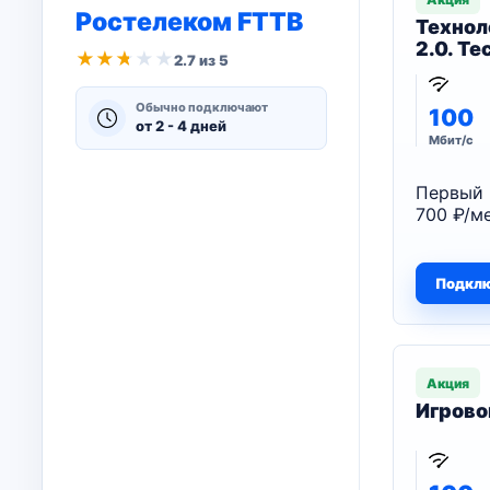
Ростелеком FTTB
Технол
2.0. Т
★
★
★
★
★
2.7 из 5
Обычно подключают
100
от 2 - 4 дней
Мбит/с
Первый 
700 ₽/ме
Подкл
Акция
Игрово