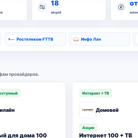
18
от
ов
акций
мини
Ростелеком FTTB
Инфо Лан
фам провайдеров.
оступный
Интернет + ТВ
илайн
Домовой
Акция
ый для дома 100
Интернет 100 + ТВ