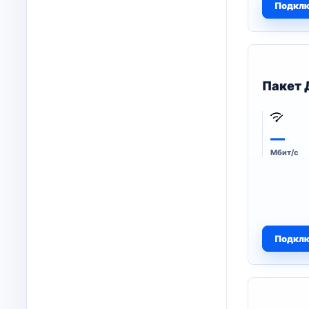
Подкл
Пакет 
—
Мбит/с
Подкл