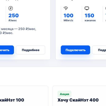
250
100
150
₽/мес
Мбит/с
каналов
 месяца — 250 ₽/мес,
0 ₽/мес.
ючить
Подробнее
Подключить
Подр
Акция
кайНэт 100
Хочу СкайНэт 400