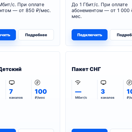
Мбит/с. При оплате
До 1 Гбит/с. При оплате
нтом — от 850 ₽/мес.
абонементом — от 1 000 
мес.
ючить
Подробнее
Подключить
Подроб
Детский
Пакет СНГ
7
100
—
3
1
каналов
₽/мес
Мбит/с
каналов
₽/