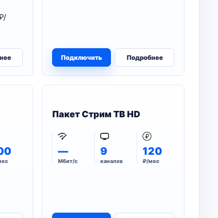
₽/
нее
Подключить
Подробнее
Пакет Стрим ТВ HD
00
—
9
120
мес
Мбит/с
каналов
₽/мес