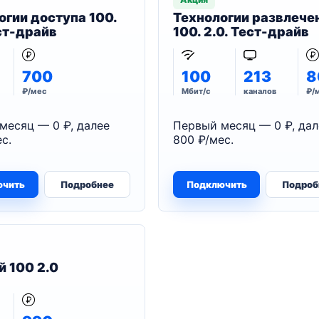
огии доступа 100.
Технологии развлече
ест-драйв
100. 2.0. Тест-драйв
700
100
213
8
₽/мес
Мбит/с
каналов
₽/
месяц — 0 ₽, далее
Первый месяц — 0 ₽, дал
с.
800 ₽/мес.
ючить
Подробнее
Подключить
Подроб
й 100 2.0