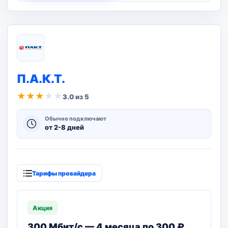
П.А.К.Т.
★
★
★
★
★
3.0 из 5
Обычно подключают
от 2-8 дней
Тарифы провайдера
Акция
300 Мбит/с — 4 месяца по 300 ₽