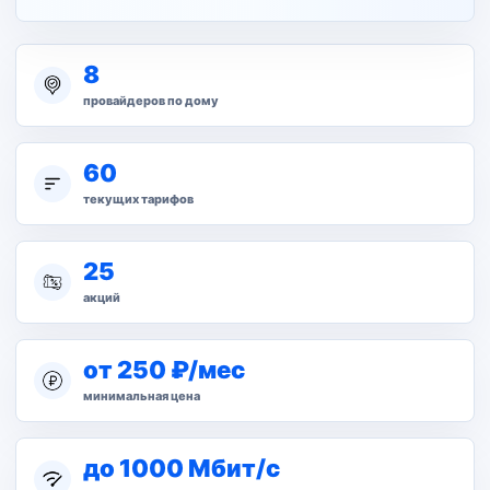
8
провайдеров по дому
60
текущих тарифов
25
акций
от 250 ₽/мес
минимальная цена
до 1000 Мбит/с