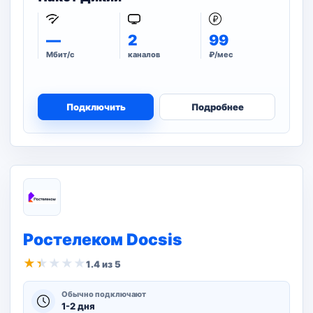
—
2
99
Мбит/с
каналов
₽/мес
Подключить
Подробнее
Ростелеком Docsis
★
★
★
★
★
1.4 из 5
Обычно подключают
1-2 дня