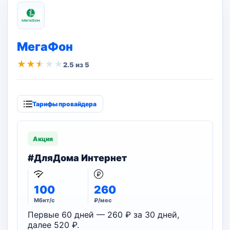
МегаФон
★
★
★
★
★
2.5 из 5
Тарифы провайдера
Акция
#ДляДома Интернет
100
260
Мбит/с
₽/мес
Первые 60 дней — 260 ₽ за 30 дней,
далее 520 ₽.